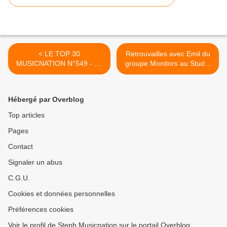
< LE TOP 30
Retrouvailles avec Emil du
MUSICNATION N°549 - 21
groupe Monitors au Studio
DÉCEMBRE 2025
Luna Rossa afin d’en
apprendre plus sur « The
Madelaine Affair » ! >
Hébergé par Overblog
Top articles
Pages
Contact
Signaler un abus
C.G.U.
Cookies et données personnelles
Préférences cookies
Voir le profil de Steph Musicnation sur le portail Overblog