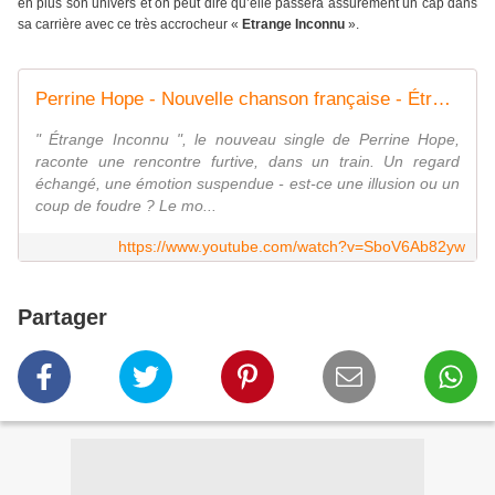
en plus son univers et on peut dire qu’elle passera assurément un cap dans
sa carrière avec ce très accrocheur «
Etrange Inconnu
».
Perrine Hope - Nouvelle chanson française - Étrange inconnu (Lyric Video)
" Étrange Inconnu ", le nouveau single de Perrine Hope,
raconte une rencontre furtive, dans un train. Un regard
échangé, une émotion suspendue - est-ce une illusion ou un
coup de foudre ? Le mo...
https://www.youtube.com/watch?v=SboV6Ab82yw
Partager