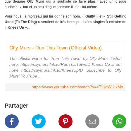
que dégage
Olly Murs
qui a souhaité se faire plaisir avec un disque
audacieux, fun et un peu dingue ; comme il le dit lui-même.
Pour nous, le morceau qui lui donne son nom, «
Guilty
» et «
Still Getting
Used (To The Ring)
» seraient de très bons prochains singles à extraire de
«
Knees Up
»...
Olly Murs - Run This Town (Official Video)
The official video for 'Run This Town' by Olly Murs. Listen
here: https://ollymurs.lnk.to/RunThisTownID Knees Up is out
now! https://ollymurs.lnk.to/KneesUpID Subscribe to Olly
Murs' YouTube ...
https://www.youtube.com/watch?v=eTjUdWIUxMs
Partager