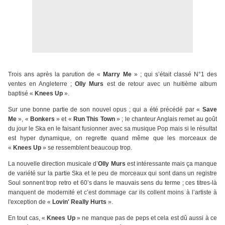
Trois ans après la parution de «
Marry Me
» ; qui s’était classé N°1 des
ventes en Angleterre ;
Olly Murs
est de retour avec un huitième album
baptisé «
Knees Up
».
Sur une bonne partie de son nouvel opus ; qui a été précédé par «
Save
Me
», «
Bonkers
» et «
Run This Town
» ; le chanteur Anglais remet au goût
du jour le Ska en le faisant fusionner avec sa musique Pop mais si le résultat
est hyper dynamique, on regrette quand même que les morceaux de
«
Knees Up
» se ressemblent beaucoup trop.
La nouvelle direction musicale d’
Olly Murs
est intéressante mais ça manque
de variété sur la partie Ska et le peu de morceaux qui sont dans un registre
Soul sonnent trop retro et 60’s dans le mauvais sens du terme ; ces titres-là
manquent de modernité et c’est dommage car ils collent moins à l’artiste à
l'exception de «
Lovin' Really Hurts
».
En tout cas, «
Knees Up
» ne manque pas de peps et cela est dû aussi à ce