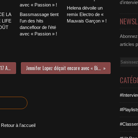
d'intervi
Helena dévoile un
CE LA
Bassmassage tient
remix Electro de «
NEWSL
 LIFE
l’un des hits
Mauvais Garçon » !
AOÛT
dancefloor de l’été
avec « Passion » !
Abonnez-
articles 
Email
LE TOP 30 MUSICNATION N°531 - 17 AOÛT 2025
Jennifer Lopez déçoit encore avec « Birthday » !
CATÉG
#Intervi
#Playlis
#Classe
Retour à l'accueil