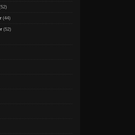
(52)
r
(44)
er
(52)