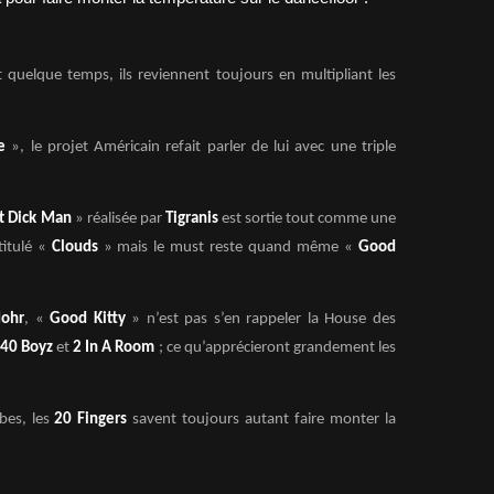
 quelque temps, ils reviennent toujours en multipliant les
e
», le projet Américain refait parler de lui avec une triple
t Dick Man
» réalisée par
Tigranis
est sortie tout comme une
titulé «
Clouds
» mais le must reste quand même «
Good
ohr
, «
Good Kitty
» n’est pas s’en rappeler la House des
40 Boyz
et
2 In A Room
; ce qu’apprécieront grandement les
bes, les
20 Fingers
savent toujours autant faire monter la