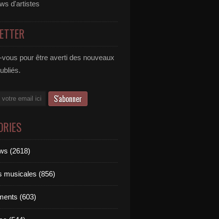
ews d'artistes
ETTER
vous pour être averti des nouveaux
publiés.
ORIES
ews (2618)
ts musicales (856)
ments (603)