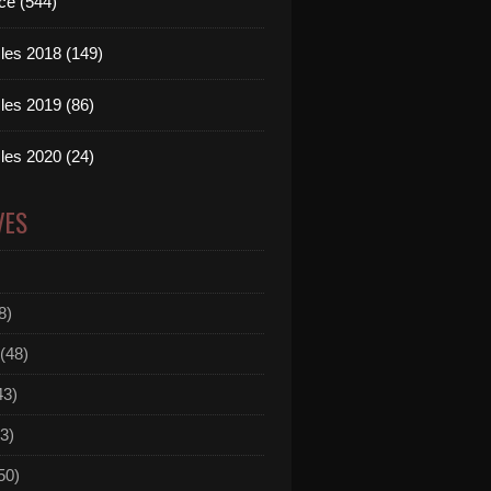
ce (544)
les 2018 (149)
les 2019 (86)
les 2020 (24)
VES
8)
(48)
43)
3)
50)