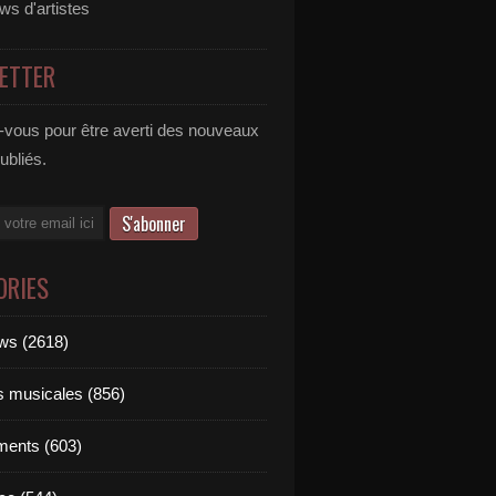
ews d'artistes
ETTER
vous pour être averti des nouveaux
publiés.
ORIES
ews (2618)
ts musicales (856)
ments (603)