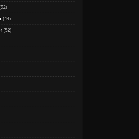
(52)
r
(44)
er
(52)