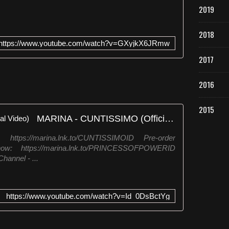
2019
2018
https://www.youtube.com/watch?v=GXyjkX6JRmw
2017
2016
2015
MARINA - CUNTISSIMO (Official Video)
ttps://marina.lnk.to/CUNTISSIMOID Pre-order
https://marina.lnk.to/PRINCESSOFPOWERID
annel - ...
https://www.youtube.com/watch?v=Id_0DsBctYg