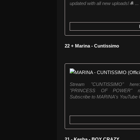
updated with all new uploads!🔔 ...
22 + Marina - Cuntissimo
Stream "CUNTISSIMO" here: h
"PRINCESS OF POWER" now: 
Subscribe to MARINA's YouTube Ch
21 - Kesha - BOY CRAZY.