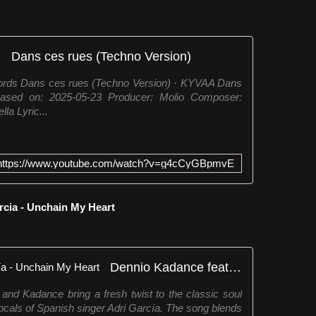
Dans ces rues (Techno Version)
ords Dans ces rues (Techno Version) · KYVAA Dans
sed on: 2025-05-23 Producer: Molio Composer:
la Lyric...
https://www.youtube.com/watch?v=g4cCyGBpmvE
rcia - Unchain My Heart
Dennio Kadance feat. Adri García - Unchain My Heart
and Kadance bring a fresh twist to the classic soul
vocals of Spanish singer Adri García. The song blends