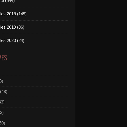
ce (544)
les 2018 (149)
les 2019 (86)
les 2020 (24)
VES
8)
(48)
43)
3)
50)