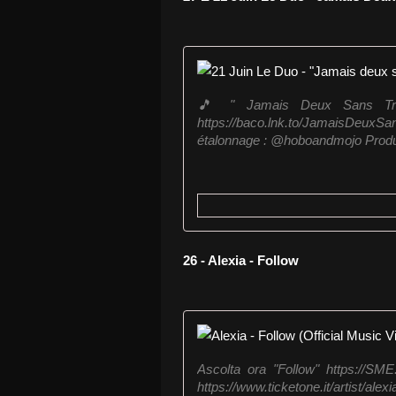
🎵 " Jamais Deux Sans Trois
https://baco.lnk.to/JamaisDeux
étalonnage : @hoboandmojo Produc
26 - Alexia - Follow
Ascolta ora "Follow" https://SME
https://www.ticketone.it