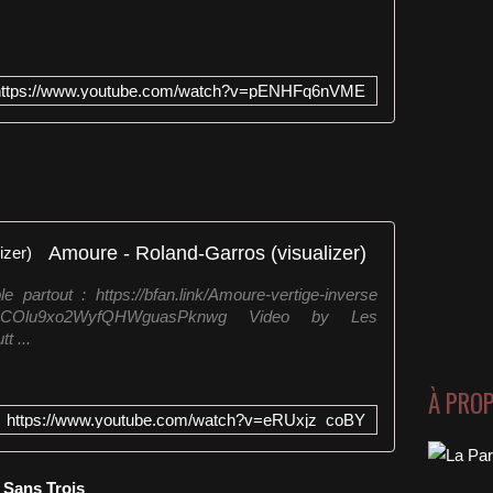
https://www.youtube.com/watch?v=pENHFq6nVME
Amoure - Roland-Garros (visualizer)
e partout : https://bfan.link/Amoure-vertige-inverse
@UCOlu9xo2WyfQHWguasPknwg Video by Les
t ...
À PRO
https://www.youtube.com/watch?v=eRUxjz_coBY
x Sans Trois