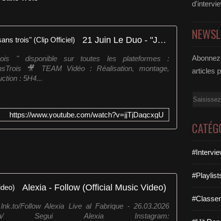
d'intervi
NEWSL
21 Juin Le Duo - "Jamais deux sans trois" (Clip Officiel)
Abonnez-
 " disponible sur toutes les plateformes :
SansTrois 🎥 TEAM Vidéo : Réalisation, montage,
articles 
tion : 5H4...
Email
https://www.youtube.com/watch?v=jjTjDaqcxgU
CATÉG
#Intervi
#Playlis
Alexia - Follow (Official Music Video)
#Classe
.lnk.to/Follow Alexia Live al Fabrique - 26.03.2026
/artist/alexia/ Segui Alexia Instagram: