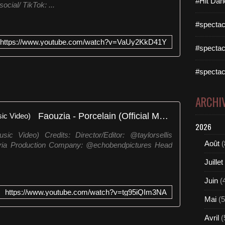
#Hit Dan
cial/ TikTok: ...
#spectac
https://www.youtube.com/watch?v=VaUy2KkD41Y
#spectac
#spectac
ARCHI
Faouzia - Porcelain (Official Music Video)
2026
sic Video) Credits: Director/Editor: @taylorsellis
Août
(
ria Production Company: @echobendpictures Head
Juillet
Juin
(
https://www.youtube.com/watch?v=tg95iQIm3NA
Mai
(5
Avril
(