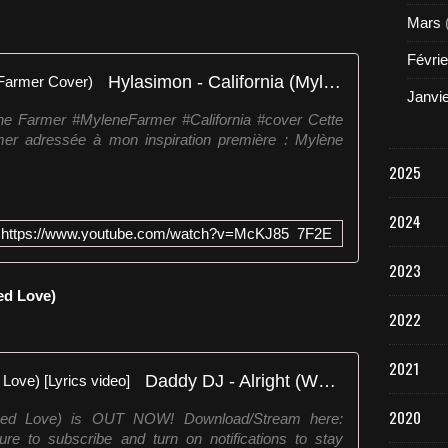
Mars
Févrie
Hylasimon - California (Mylène Farmer Cover)
Janvi
ène Farmer #MyleneFarmer #California #cover Cette
 mer adressée à mon inspiration première : Mylène
2025
2024
https://www.youtube.com/watch?v=McKJ85_7F2E
2023
ed Love)
2022
2021
Daddy DJ - Alright (We All Need Love) [Lyrics video]
2020
eed Love) is OUT NOW! Download/Stream here:
sure to subscribe and turn on notifications to stay