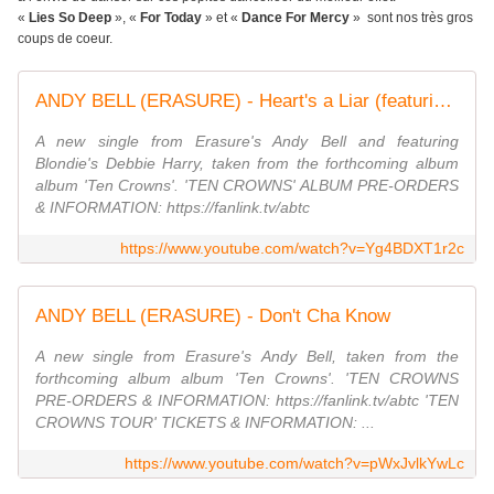
«
Lies So Deep
», «
For Today
» et «
Dance For Mercy
» sont nos très gros
coups de coeur.
ANDY BELL (ERASURE) - Heart's a Liar (featuring Debbie Harry) [Official Video]
A new single from Erasure's Andy Bell and featuring
Blondie's Debbie Harry, taken from the forthcoming album
album 'Ten Crowns'. 'TEN CROWNS' ALBUM PRE-ORDERS
& INFORMATION: https://fanlink.tv/abtc
https://www.youtube.com/watch?v=Yg4BDXT1r2c
ANDY BELL (ERASURE) - Don't Cha Know
A new single from Erasure's Andy Bell, taken from the
forthcoming album album 'Ten Crowns'. 'TEN CROWNS
PRE-ORDERS & INFORMATION: https://fanlink.tv/abtc 'TEN
CROWNS TOUR' TICKETS & INFORMATION: ...
https://www.youtube.com/watch?v=pWxJvlkYwLc