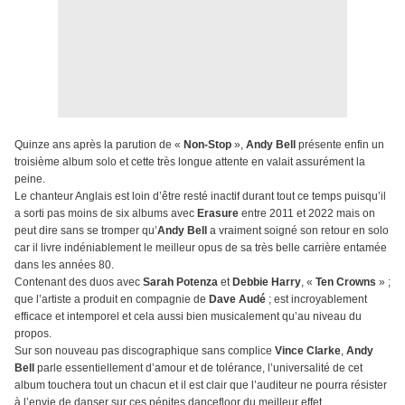
Quinze ans après la parution de «
Non-Stop
»,
Andy Bell
présente enfin un
troisième album solo et cette très longue attente en valait assurément la
peine.
Le chanteur Anglais est loin d’être resté inactif durant tout ce temps puisqu’il
a sorti pas moins de six albums avec
Erasure
entre 2011 et 2022 mais on
peut dire sans se tromper qu’
Andy Bell
a vraiment soigné son retour en solo
car il livre indéniablement le meilleur opus de sa très belle carrière entamée
dans les années 80.
Contenant des duos avec
Sarah Potenza
et
Debbie Harry
, «
Ten Crowns
» ;
que l’artiste a produit en compagnie de
Dave Audé
; est incroyablement
efficace et intemporel et cela aussi bien musicalement qu’au niveau du
propos.
Sur son nouveau pas discographique sans complice
Vince Clarke
,
Andy
Bell
parle essentiellement d’amour et de tolérance, l’universalité de cet
album touchera tout un chacun et il est clair que l’auditeur ne pourra résister
à l’envie de danser sur ces pépites dancefloor du meilleur effet.