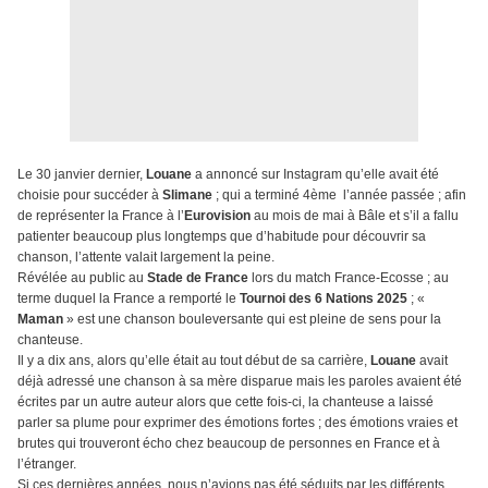
Le 30 janvier dernier,
Louane
a annoncé sur Instagram qu’elle avait été
choisie pour succéder à
Slimane
; qui a terminé 4ème l’année passée ; afin
de représenter la France à l’
Eurovision
au mois de mai à Bâle et s’il a fallu
patienter beaucoup plus longtemps que d’habitude pour découvrir sa
chanson, l’attente valait largement la peine.
Révélée au public au
Stade de France
lors du match France-Ecosse ; au
terme duquel la France a remporté le
Tournoi des 6 Nations 2025
; «
Maman
» est une chanson bouleversante qui est pleine de sens pour la
chanteuse.
Il y a dix ans, alors qu’elle était au tout début de sa carrière,
Louane
avait
déjà adressé une chanson à sa mère disparue mais les paroles avaient été
écrites par un autre auteur alors que cette fois-ci, la chanteuse a laissé
parler sa plume pour exprimer des émotions fortes ; des émotions vraies et
brutes qui trouveront écho chez beaucoup de personnes en France et à
l’étranger.
Si ces dernières années, nous n’avions pas été séduits par les différents