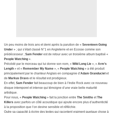
Un peu moins de trois ans et demi après la parution de «
Seventeen Going
Under
» ; qui s’était classé N°1 en Angleterre et en Ecosse comme son
prédécesseur ;
Sam Fender
est de retour avec un troisième album baptisé «
People Watching
».
Précédé par le morceau qui lui donne son nom, «
Wild Long Lie
», «
Arm’s
Length
» et «
Remember My Name
», «
People Watching
» a été produit
principalement par le chanteur Anglais en compagnie d’
Adam Granduciel
et
de
Markus Dravs
et le résultat est prodigieux.
En effet,
Sam Fender
fait beaucoup de bien à l’Indie Rock avec ce nouveau
disque intemporel et intense qui témoigne d’une vraie belle maturité
artistique.
Pour nous, «
People Watching
» fait la jonction entre
The Smiths
et
The
Killers
avec parfois un côté acoustique qui ajoute encore plus d’authenticité
à la proposition que l’on devine sensible et réfléchie.
Outre sa capacité à écrire des textes qui racontent vraiment quelque chose à