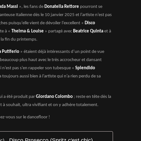
uda Massi
», les fans de
Donatella Rettore
pourront se
teuse Italienne dès le 10 janvier 2025 et l’artiste n’est pas
es puisqu’elle vient de dévoiler l’excellent «
Disco
ite à «
Thelma & Louise
» partagé avec
Beatrice Quinta
et à
à la fin du printemps.
 Putiferio
» étaient déjà intéressants d’un point de vue
 beaucoup plus haut avec le très accrocheur et dansant
i n’est pas s’en rappeler son tubesque «
Splendido
 toujours aussi bien à l’artiste qui n’a rien perdu de sa
ui a été produit par
Giordano Colombo
; reste en tête dès la
 à souhait, ultra vivifiant et on y adhère totalement.
z-vous sur le dancefloor !
Disco Prosecco (Spritz c'est chic)