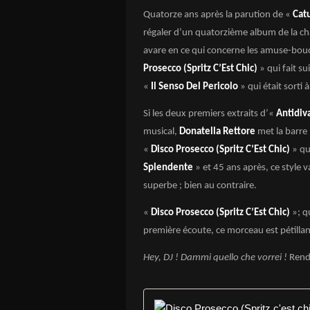
Quatorze ans après la parution de «
Cat
régaler d’un quatorzième album de la chan
avare en ce qui concerne les amuse-bouch
Prosecco (Spritz C’Est Chic)
» qui fait su
«
Il Senso Del Pericolo
» qui était sorti 
Si les deux premiers extraits d’«
Antidiva
musical,
Donatella Rettore
met la barre
«
Disco Prosecco (Spritz C’Est Chic)
» qu
Splendente
» et 45 ans après, ce style va
superbe ; bien au contraire.
«
Disco Prosecco (Spritz C’Est Chic)
»; q
première écoute, ce morceau est pétillant
Hey, DJ ! Dammi quello che vorrei !
Rende