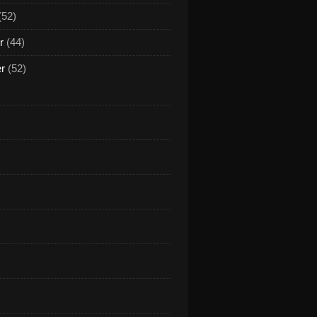
(52)
r
(44)
er
(52)