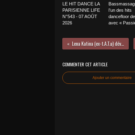
LE HIT DANCE LA
Bassmassage
PARISIENNE LIFE
l’un des hits
N°543 - 07 AOÛT
dancefloor de 
2026
avec « Passio
Lena Katina (ex-t.A.T.u) dévoile un nouveau titre !
COMMENTER CET ARTICLE
Ajouter un commentaire