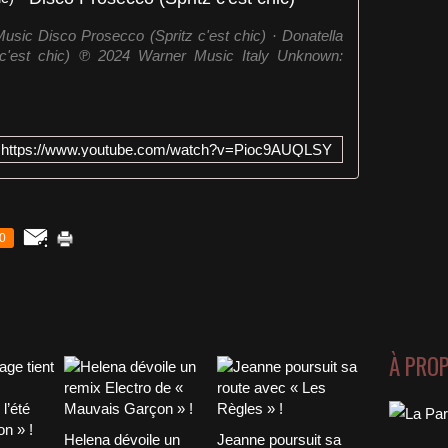
sic Disco Prosecco (Spritz c'est chic) · Donatella
 c'est chic) ℗ 2024 Warner Music Italy Unknown:
https://www.youtube.com/watch?v=Pioc9AUQLSY
0
À PRO
Helena dévoile un
Jeanne poursuit sa