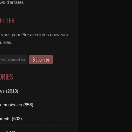
ews d'artistes
ETTER
vous pour être averti des nouveaux
publiés.
ORIES
ews (2618)
ts musicales (856)
ments (603)