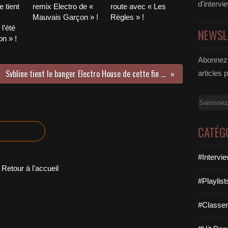
d'intervi
 tient
remix Electro de «
route avec « Les
Mauvais Garçon » !
Règles » !
l’été
NEWSL
n » !
Abonnez-
Svbline tient le banger Electro House de cette fin d’année avec « Pjanoo’s Seduction » !
articles 
Email
CATÉG
#Intervi
Retour à l'accueil
#Playlis
#Classe