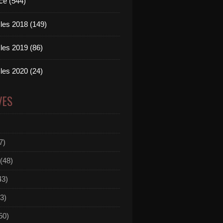
ce (544)
les 2018 (149)
les 2019 (86)
les 2020 (24)
VES
7)
(48)
43)
3)
50)