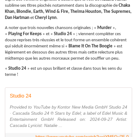
sublime ses titres piochés notamment dans la discographie de
Chaka
Khan, Blondie, Earth, Wind & Fire, Thelma Houston, The Supremes,
Dan Hartman
et
Cheryl Lynn
.
A noter que trois nouvelles chansons originales ; «
Murder
»,
«
Playing For Keeps
» et «
Studio 24
» ; viennent compléter ces
douze reprises très réussies et le tout forme un ensemble cohérent
qui séduit énormément même si «
Blame It On The Boogie
» est
légèrement en dessous des autres titres mais cette relecture plus
midtempo que les autres morceaux permet de souffler un peu.
«
Studio 24
» est un opus brillant et classe dans tous les sens du
terme !
Studio 24
Provided to YouTube by Kontor New Media GmbH Studio 24
· Cascada Studio 24 ℗ Stars by Edel; a label of Edel Music &
Entertainment GmbH Released on: 2024-09-27 Artist:
Cascada Lyricist: Natalie ...
https://www.youtube.com/watch?v=jjYM5Gv7E-0