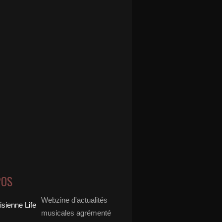
- Pull Up To My Bumper Baby (Bob Shepherd x Da Clubb
POS
Webzine d'actualités
musicales agrémenté