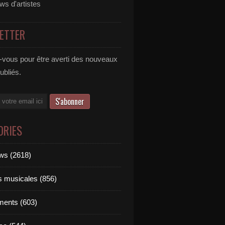
ews d'artistes
ETTER
vous pour être averti des nouveaux
publiés.
ORIES
ews (2618)
ts musicales (856)
ments (603)