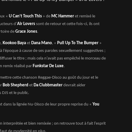
eux «
U Can’t Touch This
» de
MC Hammer
et remixé le
ducteurs d’
Air Lovers
sont de retour et cette fois-ci, ils ont
rtoire de
Grace Jones
.
e,
Kookoo Baya
et
Dana Mano
, «
Pull Up To The Bumper
»
 l’époque à cause de ses paroles sexuellement suggestives ;
iffuser le titre ; mais cela n’avait pas empêché le morceau de
n remix réalisé par
Funkstar De Luxe
.
mettre cette chanson Reggae-Disco au goût du jour et le
ar
Bob Shepherd
et
Da Clubbmaster
devrait aider
DJS et le public.
t dans la lignée Nu-Disco de leur propre reprise du «
You
 interprétée et bien remixée ; on retrouve tout à fait l’esprit
l faut de modernité en plus.