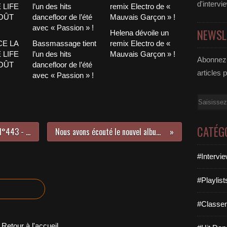
d'intervi
NEWSL
Helena dévoile un
CE LA
Bassmassage tient
remix Electro de «
 LIFE
l’un des hits
Mauvais Garçon » !
Abonnez-
AOÛT
dancefloor de l’été
articles 
avec « Passion » !
Email
CATÉG
LE HIT DANCE LA PARISIENNE LIFE N°443 - 06 SEPTEMBRE 2024
Nous avons écouté le nouvel album de Paris Hilton !
#Intervi
#Playlis
#Classe
Retour à l'accueil