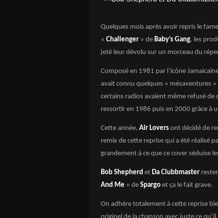
Quelques mois après avoir repris le fam
«
Challenger
» de
Baby’s Gang
, les pro
jeté leur dévolu sur un morceau du répe
Composé en 1981 par l’icône Jamaïcain
avait connu quelques « mésaventures » à
certains radios avaient même refusé de d
ressortir en 1986 puis en 2000 grâce à u
Cette année,
Air Lovers
ont décidé de re
remix de cette reprise qui a été réalisé p
grandement à ce que ce cover séduise les 
Bob Shepherd
et
Da Clubbmaster
resten
And Me
» de
Spargo
et ça le fait grave.
On adhère totalement à cette reprise bien
originel de la chanson avec juste ce qu’i