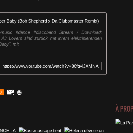
Air Lovers 
music #dance #discoband Stream / Download:
e Air Lovers sind zurück mit ihrem elektrisierenden
Baby", mit
https://www.youtube.com/watch?v=86fqyiJXMNA
0
À PRO