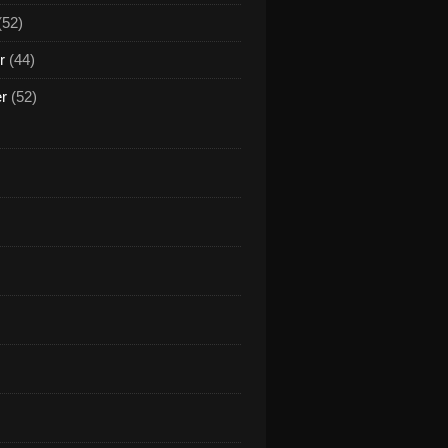
(52)
r
(44)
er
(52)