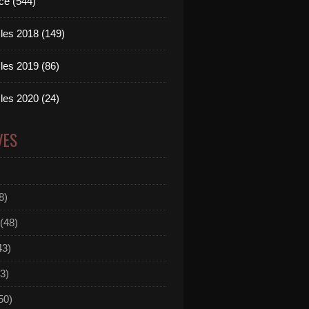
ce (544)
les 2018 (149)
les 2019 (86)
les 2020 (24)
VES
8)
(48)
43)
3)
50)