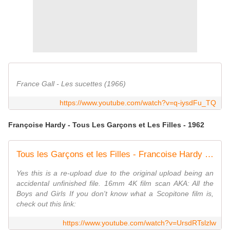
France Gall - Les sucettes (1966)
https://www.youtube.com/watch?v=q-iysdFu_TQ
Françoise Hardy - Tous Les Garçons et Les Filles - 1962
Tous les Garçons et les Filles - Francoise Hardy - Scopitone CA-137 [4K] [FTD-0845]
Yes this is a re-upload due to the original upload being an
accidental unfinished file. 16mm 4K film scan AKA: All the
Boys and Girls If you don't know what a Scopitone film is,
check out this link:
https://www.youtube.com/watch?v=UrsdRTslzlw