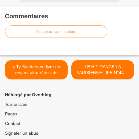
Commentaires
Ajouter un commentaire
< Ty Sunderland livre un
LE HIT DANCE LA
rework ultra réussi du
PARISIENNE LIFE N°441 -
premier tube de Jennifer
23 AOÛT 2024 >
Lopez !
Hébergé par Overblog
Top articles
Pages
Contact
Signaler un abus