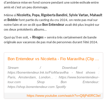
d’ambiance mise en fond sonore pendant une soirée estivale entre
amis et c’est un peu dommage.
Même si
Nicoletta, Popa, Rigoberta Bandini, Sylvie Vartan, Mahault
et
Bobbie
font partie du casting du cru 2024, on reste pas mal sur
notre faim et on se dit que
Bon Entendeur
avait été plus inspiré sur
ces deux précédents albums…
Quoi qu’il en soit, «
Rivages
» servira très certainement de bande
originale aux vacances de pas mal de personnes durant l’été 2024.
Bon Entendeur vs Nicoletta - Fio Maravilha (Clip officiel)
Stream / Download :
https://bonentendeur.lnk.to/FioMaravilha - Next shows :
Paris, Amsterdam, London... : https://www.bonentendeur-
tour.com Shop Bon Entendeur:
https://shop.bonentendeur.com Spotify
https://www.youtube.com/watch?v=Q8jPd0RC3eI