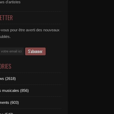
ews d'artistes
ETTER
vous pour être averti des nouveaux
publiés.
ORIES
ews (2618)
ts musicales (856)
ments (603)