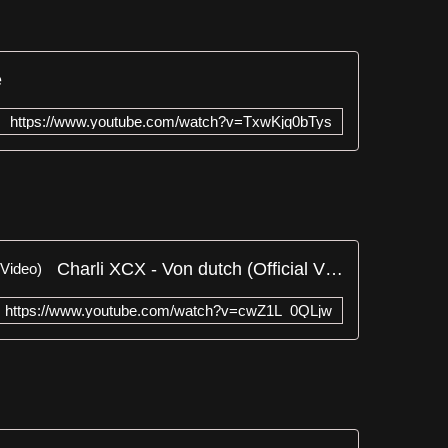
e
https://www.youtube.com/watch?v=TxwKjq0bTys
Charli XCX - Von dutch (Official Video)
https://www.youtube.com/watch?v=cwZ1L_0QLjw