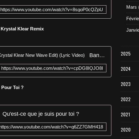
Mars
https://www.youtube.com/watch?v=8sgoP0cQZpU
Févrie
 Krystal Klear Remix
Janvi
2025
Bananarama - Do Not Disturb (Krystal Klear New Wave Edit) (Lyric Video)
2024
https://www.youtube.com/watch?v=cpDG8IQJO8I
2023
 Pour Toi ?
2022
Qu'est-ce que je suis pour toi ?
2021
https://www.youtube.com/watch?v=g6ZZ7GMH418
2020