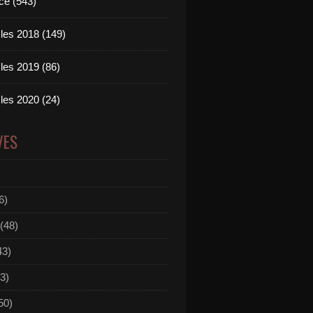
ce (543)
les 2018 (149)
les 2019 (86)
les 2020 (24)
VES
6)
(48)
43)
3)
50)