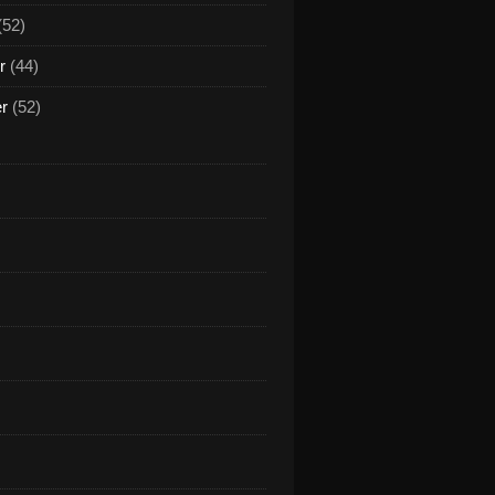
(52)
r
(44)
er
(52)