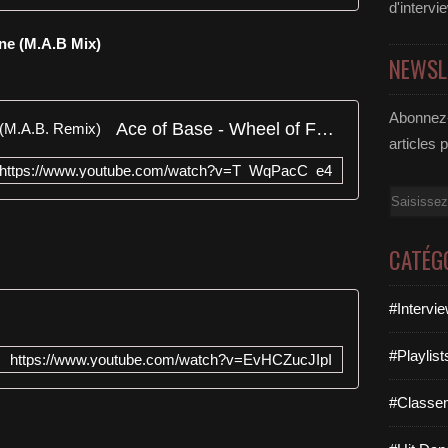
d'intervi
ne (M.A.B Mix)
NEWSL
Abonnez-
Ace of Base - Wheel of Fortune (M.A.B. Remix)
articles 
https://www.youtube.com/watch?v=T_WqPacC_e4
Email
CATÉG
#Intervi
#Playlis
https://www.youtube.com/watch?v=EvHCZucJIpI
#Classe