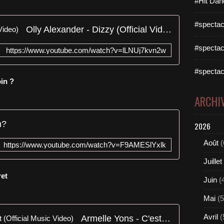
#Hit Dan
#spectac
Olly Alexander - Dizzy (Official Video)
#spectac
https://www.youtube.com/watch?v=lLNUj7kvn2w
#spectac
in ?
ARCHI
n?
2026
Août
(
https://www.youtube.com/watch?v=F9AMESlYxlk
Juillet
ret
Juin
(
Mai
(5
Avril
(
Armelle Yons - C'est mon secret (Official Music Video)