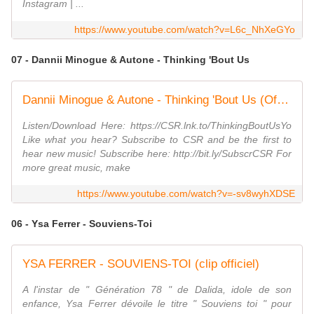
Instagram | ...
https://www.youtube.com/watch?v=L6c_NhXeGYo
07 - Dannii Minogue & Autone - Thinking 'Bout Us
Dannii Minogue & Autone - Thinking 'Bout Us (Official Music Video)
Listen/Download Here: https://CSR.lnk.to/ThinkingBoutUsYo
Like what you hear? Subscribe to CSR and be the first to
hear new music! Subscribe here: http://bit.ly/SubscrCSR For
more great music, make
https://www.youtube.com/watch?v=-sv8wyhXDSE
06 - Ysa Ferrer - Souviens-Toi
YSA FERRER - SOUVIENS-TOI (clip officiel)
A l'instar de " Génération 78 " de Dalida, idole de son
enfance, Ysa Ferrer dévoile le titre " Souviens toi " pour