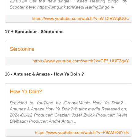
22.03.24 Get the new single "I Keep Hearing Bingo" by
Scooter here: https://umg.lnk.to/IKeepHearingBingo ►
https://www.youtube.com/watch?v=W-DIRWqtUGc
17 + Baroudeur - Sérotonine
Sérotonine
https://www.youtube.com/watch?v=GEf_UUF2gvY
16 - Antunez & Amaze - How Ya Doin ?
How Ya Doin?
Provided to YouTube by iGrooveMusic How Ya Doin? ·
Antunez & Amaze How Ya Doin? ℗ tkbz media Released on:
2024-01-12 Producer: Grazian Josef Zwick Producer: Kevin
Bleibaum Producer: André Antun...
https://www.youtube.com/watch?v=F9AMESlYxlk