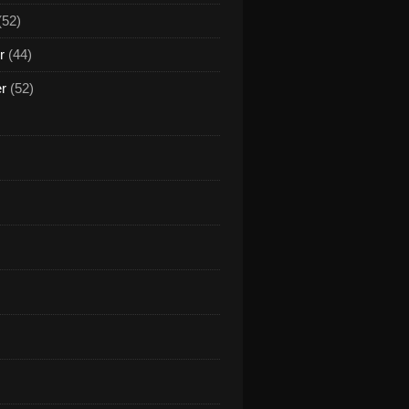
(52)
r
(44)
er
(52)