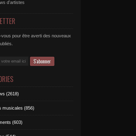
ews d'artistes
ETTER
vous pour être averti des nouveaux
publiés.
ORIES
ews (2618)
ts musicales (856)
ments (603)