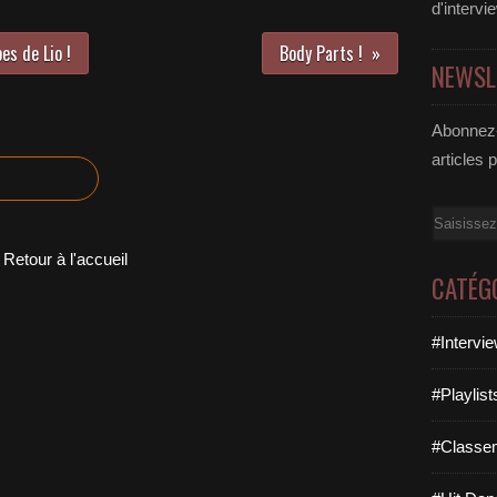
d'intervi
es de Lio !
Body Parts !
NEWSL
Abonnez-
articles 
Email
Retour à l'accueil
CATÉG
#Intervi
#Playlis
#Classe