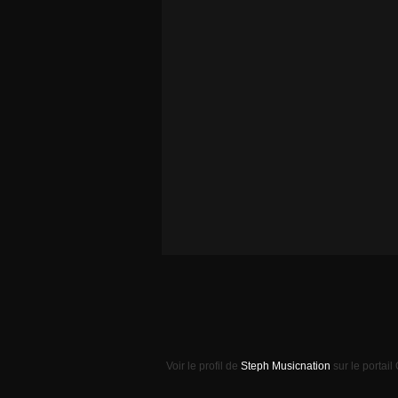
Voir le profil de
Steph Musicnation
sur le portail