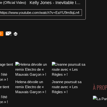
Kelly Jones - Inevitable Incredible (Official Video)
https://www.youtube.com/watch?v=EaYU9m8qLn4
0
Helena dévoile un
Jeanne poursuit sa
À PRO
 tient
remix Electro de «
route avec « Les
Mauvais Garçon » !
Règles » !
l’été
n » !