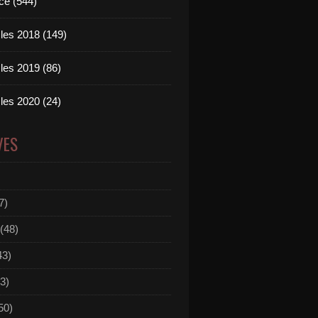
ce (544)
les 2018 (149)
les 2019 (86)
les 2020 (24)
VES
7)
(48)
43)
3)
50)