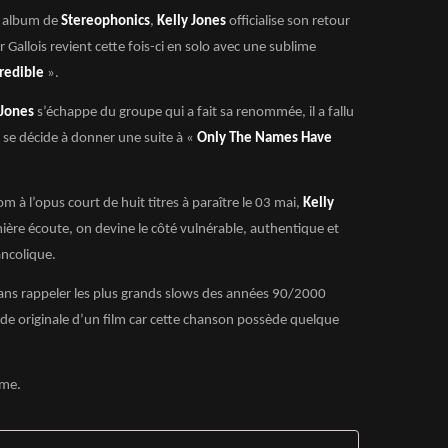
e album de
Stereophonics
,
Kelly Jones
officialise son retour
r Gallois revient cette fois-ci en solo avec une sublime
credible
».
 Jones
s’échappe du groupe qui a fait sa renommée, il a fallu
e se décide à donner une suite à «
Only The Names Have
 à l’opus court de huit titres à paraître le 03 mai,
Kelly
ière écoute, on devine le côté vulnérable, authentique et
ncolique.
sans rappeler les plus grands slows des années 90/2000
ande originale d’un film car cette chanson possède quelque
rme.