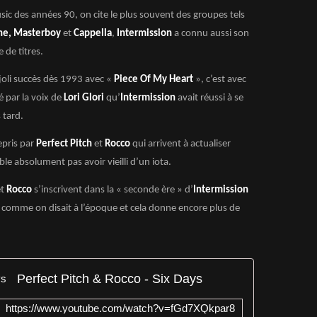
ic des années 90, on cite le plus souvent des groupes tels
che, Masterboy
et
Cappella
,
Intermission
a connu aussi son
 de titres.
 joli succès dès 1993 avec «
Piece Of My Heart
», c’est avec
 par la voix de
Lori Glori
qu’
Intermission
avait réussi à se
 tard.
epris par
Perfect Pitch
et
Rocco
qui arrivent à actualiser
le absolument pas avoir vieilli d’un iota.
t
Rocco
s’inscrivent dans la « seconde ère » d’
Intermission
comme on disait à l’époque et cela donne encore plus de
Perfect Pitch & Rocco - Six Days
https://www.youtube.com/watch?v=fGd7XQkpar8