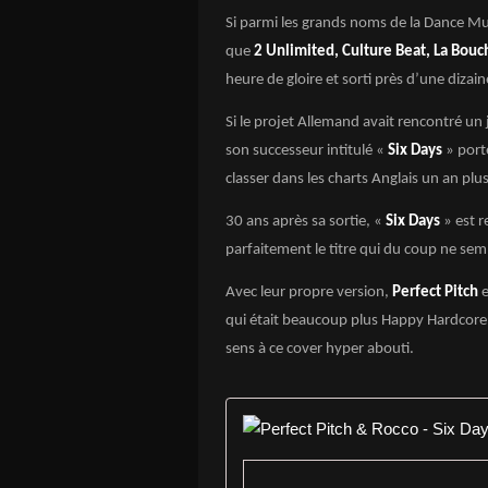
Si parmi les grands noms de la Dance Mus
que
2 Unlimited, Culture Beat, La Bou
heure de gloire et sorti près d’une dizaine
Si le projet Allemand avait rencontré un
son successeur intitulé «
Six Days
» porté
classer dans les charts Anglais un an plus
30 ans après sa sortie, «
Six Days
» est r
parfaitement le titre qui du coup ne semb
Avec leur propre version,
Perfect Pitch
e
qui était beaucoup plus Happy Hardcore 
sens à ce cover hyper abouti.