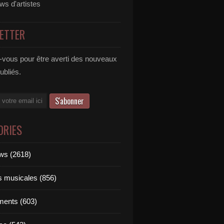
ews d'artistes
ETTER
vous pour être averti des nouveaux
publiés.
ORIES
ews (2618)
ts musicales (856)
ments (603)