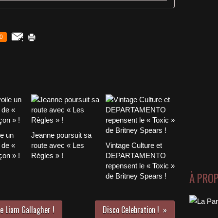
0
le un
Jeanne poursuit sa
 de «
route avec « Les
Vintage Culture et
on » !
Règles » !
DEPARTAMENTO
repensent le « Toxic »
À PRO
de Britney Spears !
e Liam Gallagher !
Disco Celebration !