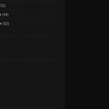
(52)
r
(44)
er
(52)