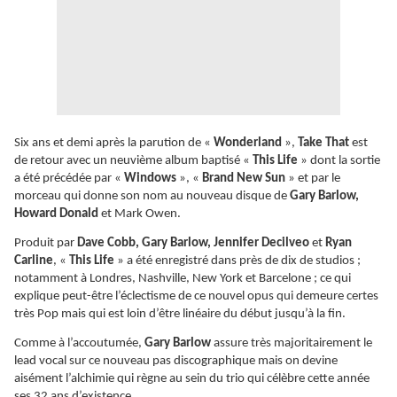
Six ans et demi après la parution de «
Wonderland
»,
Take That
est
de retour avec un neuvième album baptisé «
This Life
» dont la sortie
a été précédée par «
Windows
», «
Brand New Sun
» et par le
morceau qui donne son nom au nouveau disque de
Gary Barlow,
Howard Donald
et Mark Owen.
Produit par
Dave Cobb, Gary Barlow, Jennifer Decilveo
et
Ryan
Carline
, «
This Life
» a été enregistré dans près de dix de studios ;
notamment à Londres, Nashville, New York et Barcelone ; ce qui
explique peut-être l’éclectisme de ce nouvel opus qui demeure certes
très Pop mais qui est loin d’être linéaire du début jusqu’à la fin.
Comme à l’accoutumée,
Gary Barlow
assure très majoritairement le
lead vocal sur ce nouveau pas discographique mais on devine
aisément l’alchimie qui règne au sein du trio qui célèbre cette année
ses 32 ans d’existence.