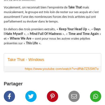
Vocalement, on reconnait bien l’empreinte de
Take That
mais
musicalement, le groupe est très loin de rester sur ses acquis et c’est
assurément l’une des nombreuses forces des trois artistes qui ont
parfaitement su évoluer dans le temps.
En dehors des trois premiers extraits, «
Keep Your Head Up
», «
Days
I Hate Myself
», «
Mind Full Of Madness
», «
Time and Time Again
»
et «
Where We Are
» sont pour nous les autres vraies pépites
présentes sur «
This Life
».
Take That - Windows
https://www.youtube.com/watch?v=dfNb7Z5SW7o
Partager