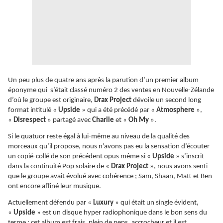
Un peu plus de quatre ans après la parution d’un premier album
éponyme qui s’était classé numéro 2 des ventes en Nouvelle-Zélande
d’où le groupe est originaire,
Drax Project
dévoile un second long
format intitulé «
Upside
» qui a été précédé par «
Atmosphere
»,
«
Disrespect
» partagé avec
Charlie
et «
Oh My
».
Si le quatuor reste égal à lui-même au niveau de la qualité des
morceaux qu’il propose, nous n’avons pas eu la sensation d’écouter
un copié-collé de son précédent opus même si «
Upside
» s’inscrit
dans la continuité Pop solaire de «
Drax Project
», nous avons senti
que le groupe avait évolué avec cohérence ; Sam, Shaan, Matt et Ben
ont encore affiné leur musique.
Actuellement défendu par «
Luxury
» qui était un single évident,
«
Upside
» est un disque hyper radiophonique dans le bon sens du
terme ; cet album est frais, plein de peps, accrocheur et il est