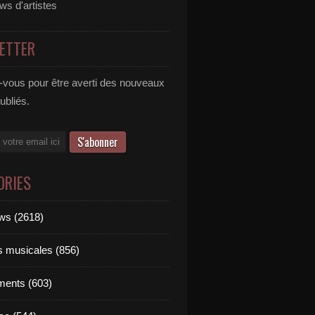
ews d'artistes
ETTER
vous pour être averti des nouveaux
publiés.
ORIES
ews (2618)
ts musicales (856)
ments (603)