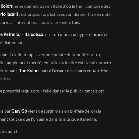
 Kolors
ne se dément pas en Italie d’où le trio ; composé des
rio Iaculli
; est originaire, c’est avec son dernier titre en date
orte à l’international pour la première fois.
e Petrella
, «
Italodisco
» est un morceau hyper efficace et
mmédiatement.
 dans l’air du temps avec une pointe de sonorités retro,
cite (amplement mérité) en Italie où le titre est classé numéro
aintenant,
The Kolors
part à l’assaut des charts en Autriche,
Suisse.
 potentiel requis pour faire danser le public Français cet
is par
Gary Go
vient de sortir mais on préfère de loin la
ement tout ce que l’on aime dans la musique Italienne.
dération !