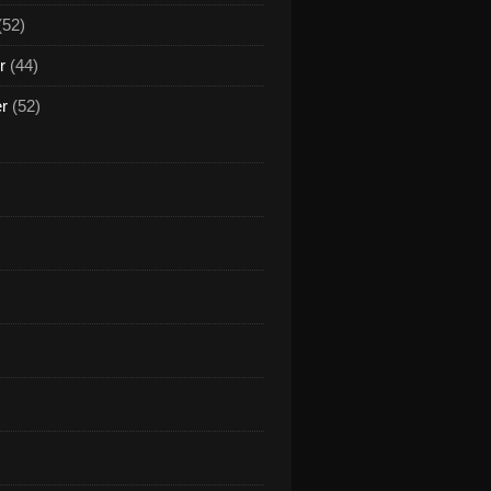
(52)
r
(44)
er
(52)