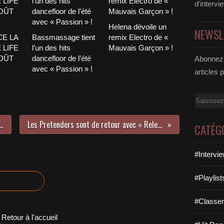
d'intervi
Helena dévoile un
NEWSL
CE LA
Bassmassage tient
remix Electro de «
 LIFE
l’un des hits
Mauvais Garçon » !
AOÛT
dancefloor de l’été
Abonnez-
avec « Passion » !
articles 
Email
NATION N°431 - 17 SEPTEMBRE 2023
Les Pretenders sont de retour avec « Relentless » ; un album royal !
CATÉG
#Intervi
#Playlis
#Classe
Retour à l'accueil