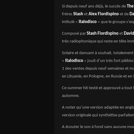
Si depuis neuf ans déjà, le succès de
The
frères
Stash
et
Alex Fiordispino
et de
Da
intitulé «
Italodisco
» que le groupe s’exp
Composé par
Stash Fiordispino
et
David
très radiophonique qui reste en tête i
Solaire et dansant à souhait, totalement
«
Italodisco
» jouit d’un très fort plébis
1 des ventes depuis neuf semaines et m
en Lituanie, en Pologne, en Russie et en 
Ce summer hit testé et approuvé a tout le
automne.
A noter qu’une version adaptée en angla
version originale qui synthétise parfait
A écouter le son à fond sans aucune mo