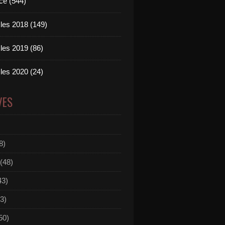
ce (544)
les 2018 (149)
les 2019 (86)
les 2020 (24)
VES
8)
(48)
43)
3)
50)