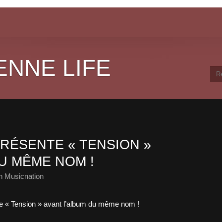
ENNE LIFE
RÉSENTE « TENSION »
U MÊME NOM !
h Musicnation