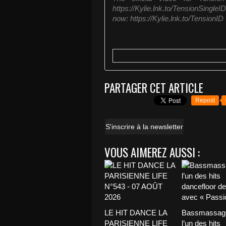
https://Kylie.lnk.to/TensionSingle
now: https://Kylie.lnk.to/TensionID
PARTAGER CET ARTICLE
Repost
S'inscrire à la newsletter
VOUS AIMEREZ AUSSI :
LE HIT DANCE LA
Bassmassage
PARISIENNE LIFE
l’un des hits