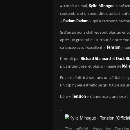
Au mois de mai,
Kylie Minogue
a présen
septembre et on peut dire que la chant
«
Padam Padam
» qui a cartonné parto
Si d’aussi bons chiffres sont plus qu’enc
après un gros tube ; surtout à notre ép
sa lancée avec l’excellent «
Tension
» qui
Produit par
Richard Stannard
et
Duck Bl
plus intemporel et plus à l’image de
Kyli
En plus d’offrir à ses fans un véritable
un clip hyper esthétique qui figure assu
L’ère «
Tension
» s’annonce grandiose !
The official video for Tensio