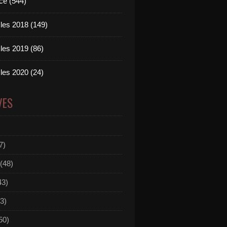
ce (544)
les 2018 (149)
les 2019 (86)
les 2020 (24)
VES
7)
(48)
43)
3)
50)