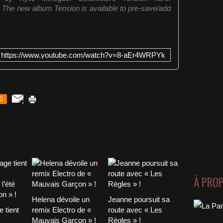
ID The new album Tension is available to pre-save/add
https://www.youtube.com/watch?v=8-aEr4WRPYk
0
À PRO
Helena dévoile un
Jeanne poursuit sa
 tient
remix Electro de «
route avec « Les
Mauvais Garçon » !
Règles » !