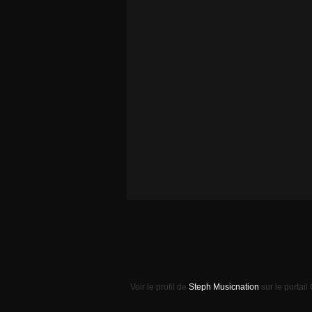
Voir le profil de
Steph Musicnation
sur le portail