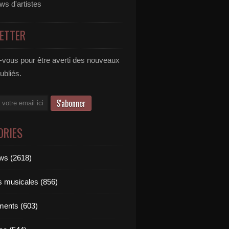
ews d'artistes
ETTER
vous pour être averti des nouveaux
publiés.
ORIES
ews (2618)
ts musicales (856)
ments (603)