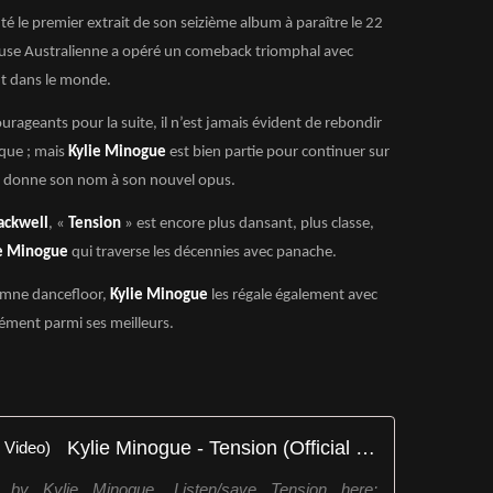
té le premier extrait de son seizième album à paraître le 22
euse Australienne a opéré un comeback triomphal avec
ut dans le monde.
ourageants pour la suite, il n’est jamais évident de rebondir
oque ; mais
Kylie Minogue
est bien partie pour continuer sur
 donne son nom à son nouvel opus.
ackwell
, «
Tension
» est encore plus dansant, plus classe,
e Minogue
qui traverse les décennies avec panache.
 hymne dancefloor,
Kylie Minogue
les régale également avec
rément parmi ses meilleurs.
Kylie Minogue - Tension (Official Video)
n by Kylie Minogue. Listen/save Tension here: