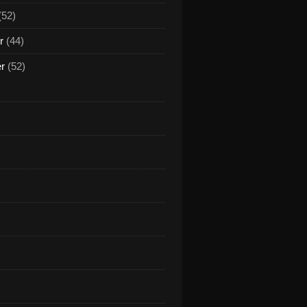
(52)
r
(44)
er
(52)