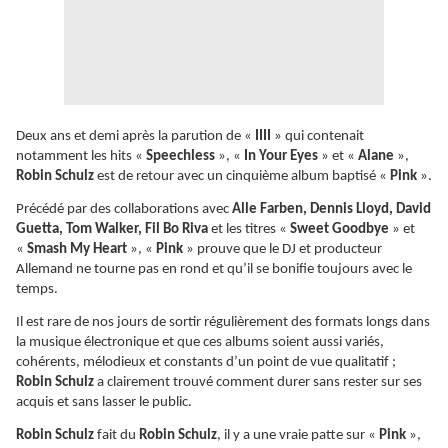
Deux ans et demi après la parution de «
IIII
» qui contenait
notamment les hits «
Speechless
», «
In Your Eyes
» et «
Alane
»,
Robin Schulz
est de retour avec un cinquième album baptisé «
Pink
».
Précédé par des collaborations avec
Alle Farben, Dennis Lloyd, David
Guetta, Tom Walker, Fil Bo Riva
et les titres «
Sweet Goodbye
» et
«
Smash My Heart
», «
Pink
» prouve que le DJ et producteur
Allemand ne tourne pas en rond et qu’il se bonifie toujours avec le
temps.
Il est rare de nos jours de sortir régulièrement des formats longs dans
la musique électronique et que ces albums soient aussi variés,
cohérents, mélodieux et constants d’un point de vue qualitatif ;
Robin Schulz
a clairement trouvé comment durer sans rester sur ses
acquis et sans lasser le public.
Robin Schulz
fait du
Robin Schulz
, il y a une vraie patte sur «
Pink
»,