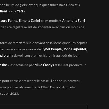
on heure de gloire avec quelques tubes Italo Disco tels
liens
» et «
Yeti
».
auro Farina, Simona Zanini
et les modèles
Antonella Ferri
 dans ce registre avant de s’orienter avec plus ou moins de
fforce de remettre sur le devant de la scène quelques pépites
é des remixes de morceaux de
Cyber People, John Carpenter,
adiorama
de voir son premier hit remis au goût du jour.
esire
» est actualisé par
Mike Candys
et le DJ et producteur
 pont entre le présent et le passé, il donne un nouveau
able pour les aficionados de l’Italo Disco et il offre la
ssus en 2023.