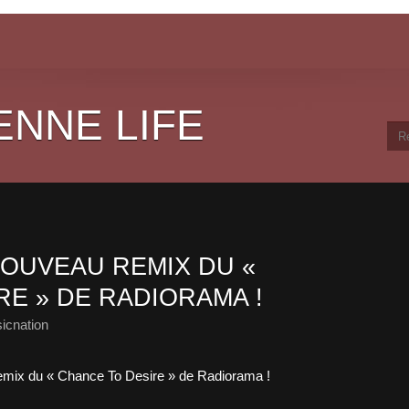
ENNE LIFE
OUVEAU REMIX DU «
E » DE RADIORAMA !
icnation