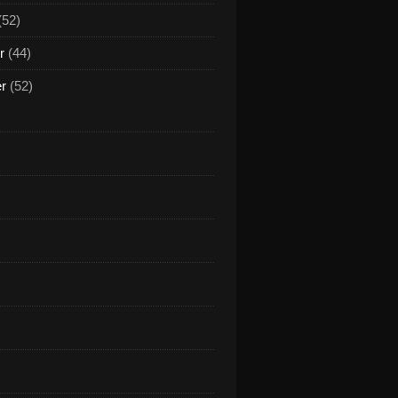
(52)
r
(44)
er
(52)