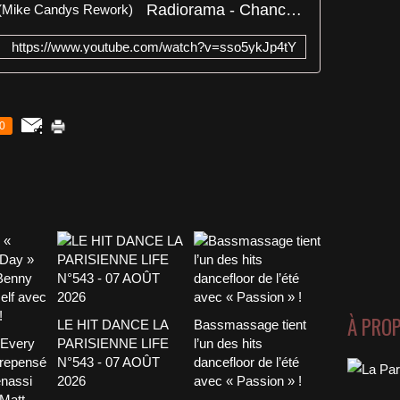
Radiorama - Chance To Desire (Mike Candys Rework)
https://www.youtube.com/watch?v=sso5ykJp4tY
0
À PRO
LE HIT DANCE LA
Bassmassage tient
 Every
PARISIENNE LIFE
l’un des hits
 repensé
N°543 - 07 AOÛT
dancefloor de l’été
nassi
2026
avec « Passion » !
 Matt