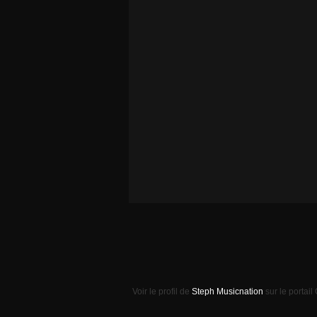
Voir le profil de
Steph Musicnation
sur le portail