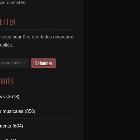
ews d'artistes
ETTER
vous pour être averti des nouveaux
publiés.
ORIES
ews (2618)
ts musicales (856)
ments (604)