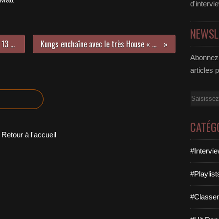
d'intervi
NEWSL
LE TOP 30 MUSICNATION N°426 - 13 AOÛT 2023
Kungs enchaîne avec le très House « Changes » !
Abonnez-
articles 
Email
CATÉG
Retour à l'accueil
#Intervi
#Playlis
#Classe