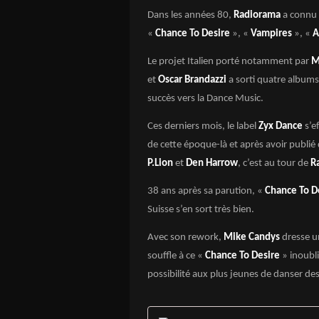
Dans les années 80,
Radiorama
a connu s
«
Chance To Desire
», «
Vampires
», «
A
Le projet Italien porté notamment par
M
et
Oscar Brandazzi
a sorti quatre albums
succès vers la Dance Music.
Ces derniers mois, le label
Zyx Dance
s’e
de cette époque-là et après avoir publi
P.Lion
et
Den Harrow
, c’est au tour de
R
38 ans après sa parution, «
Chance To D
Suisse s’en sort très bien.
Avec son rework,
Mike Candys
dresse un
souffle à ce «
Chance To Desire
» inoubli
possibilité aux plus jeunes de danser de