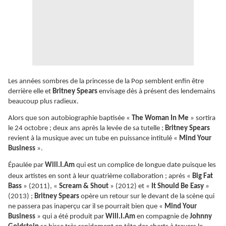
Les années sombres de la princesse de la Pop semblent enfin être
derrière elle et
Britney Spears
envisage dès à présent des lendemains
beaucoup plus radieux.
Alors que son autobiographie baptisée «
The Woman In Me
» sortira
le 24 octobre ; deux ans après la levée de sa tutelle ;
Britney Spears
revient à la musique avec un tube en puissance intitulé «
Mind Your
Business
».
Épaulée
par
Will.I.Am
qui est un complice de longue date puisque les
deux artistes en sont à leur quatrième collaboration ; après «
Big Fat
Bass
» (2011), «
Scream & Shout
» (2012) et «
It Should Be Easy
»
(2013) ;
Britney Spears
opère un retour sur le devant de la scène qui
ne passera pas inaperçu car il se pourrait bien que «
Mind Your
Business
» qui a été produit par
Will.I.Am
en compagnie de
Johnny