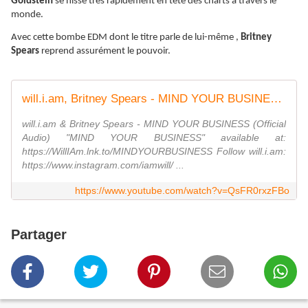
Goldstein
se hisse très rapidement en tête des charts à travers le
monde.
Avec cette bombe EDM dont le titre parle de lui-même ,
Britney
Spears
reprend assurément le pouvoir.
will.i.am, Britney Spears - MIND YOUR BUSINESS (Official Audio)
will.i.am & Britney Spears - MIND YOUR BUSINESS (Official
Audio) "MIND YOUR BUSINESS" available at:
https://WillIAm.lnk.to/MINDYOURBUSINESS Follow will.i.am:
https://www.instagram.com/iamwill/ ...
https://www.youtube.com/watch?v=QsFR0rxzFBo
Partager