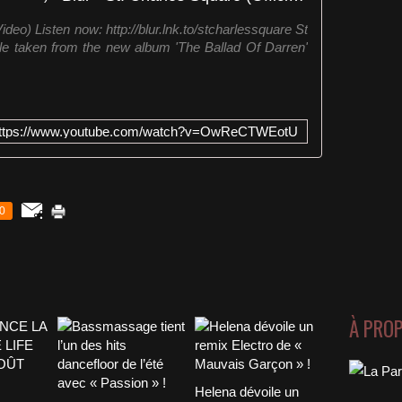
ideo) Listen now: http://blur.lnk.to/stcharlessquare St
le taken from the new album 'The Ballad Of Darren'
ttps://www.youtube.com/watch?v=OwReCTWEotU
0
À PRO
Helena dévoile un