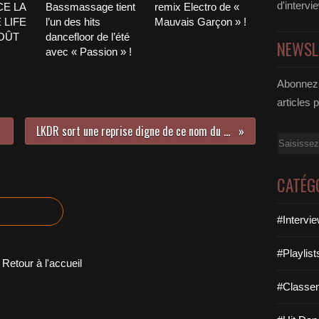
d'intervi
CE LA
Bassmassage tient
remix Electro de «
 LIFE
l’un des hits
Mauvais Garçon » !
AOÛT
dancefloor de l’été
NEWSL
avec « Passion » !
Abonnez-
articles 
LKDR sort une reprise digne de ce nom du « Maria Magdalena » de Sandra !
Email
CATÉG
#Intervi
#Playlis
Retour à l'accueil
#Classe