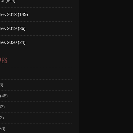
ce (544)
les 2018 (149)
les 2019 (86)
les 2020 (24)
VES
8)
(48)
43)
3)
50)