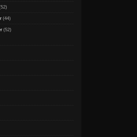
(52)
r
(44)
er
(52)