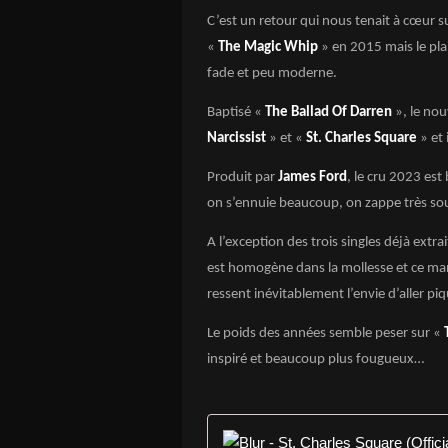
C’est un retour qui nous tenait à
cœur
s
«
The Magic Whip
» en 2015 mais le pla
fade et peu moderne.
Baptisé «
The Ballad Of Darren
», le no
Narcissist
» et «
St. Charles Square
» et 
Produit par
James Ford
, le cru 2023 est
on s’ennuie beaucoup, on zappe très so
A l’exception des trois singles déjà extra
est homogène dans la mollesse et ce man
ressent inévitablement l’envie d’aller pi
Le poids des années semble peser sur «
inspiré et beaucoup plus fougueux…