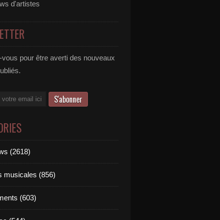
ews d'artistes
ETTER
vous pour être averti des nouveaux
publiés.
ORIES
ews (2618)
ts musicales (856)
ments (603)