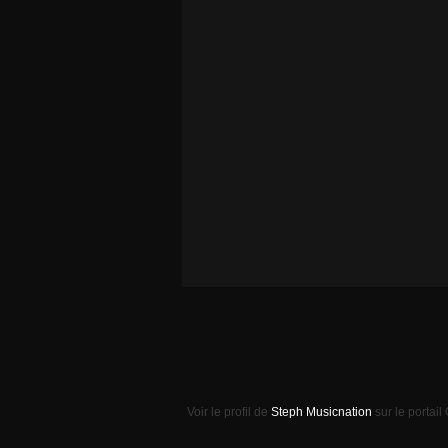
Voir le profil de
Steph Musicnation
sur le portail