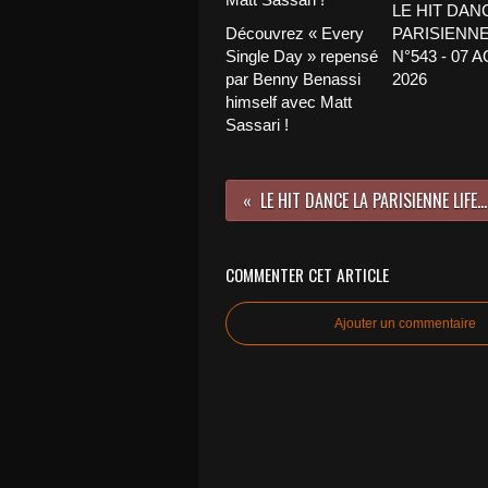
LE HIT DAN
Découvrez « Every
PARISIENNE
Single Day » repensé
N°543 - 07 
par Benny Benassi
2026
himself avec Matt
Sassari !
LE HIT DANCE LA PARISIENNE LIFE N°385 - 28 JUILLET 2023
COMMENTER CET ARTICLE
Ajouter un commentaire