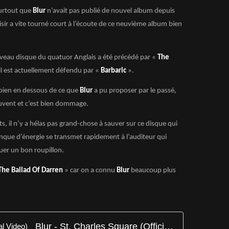
urtout que
Blur
n’avait pas publié de nouvel album depuis
isir a vite tourné court à l’écoute de ce neuvième album bien
uveau disque du quatuor Anglais a été précédé par «
The
il est actuellement défendu par «
Barbaric
».
 bien en dessous de ce que
Blur
a pu proposer par le passé,
uvent et c’est bien dommage.
its, il n’y a hélas pas grand-chose à sauver sur ce disque qui
que d’énergie se transmet rapidement à l’auditeur qui
quer un bon roupillon.
The Ballad Of Darren
» car on a connu
Blur
beaucoup plus
Blur - St. Charles Square (Official Video)