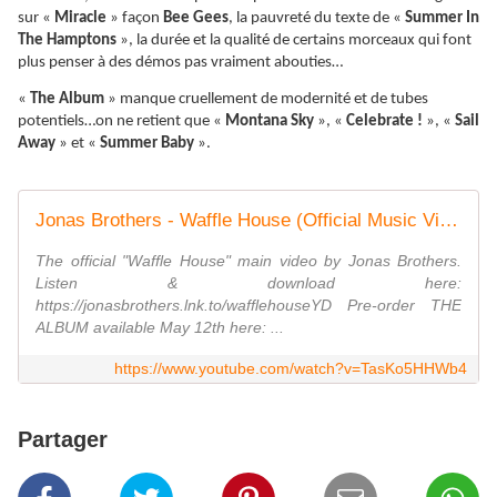
sur «
Miracle
» façon
Bee Gees
, la pauvreté du texte de «
Summer In
The Hamptons
», la durée et la qualité de certains morceaux qui font
plus penser à des démos pas vraiment abouties…
«
The Album
» manque cruellement de modernité et de tubes
potentiels…on ne retient que «
Montana Sky
», «
Celebrate !
», «
Sail
Away
» et «
Summer Baby
».
Jonas Brothers - Waffle House (Official Music Video)
The official "Waffle House" main video by Jonas Brothers.
Listen & download here:
https://jonasbrothers.lnk.to/wafflehouseYD Pre-order THE
ALBUM available May 12th here: ...
https://www.youtube.com/watch?v=TasKo5HHWb4
Partager