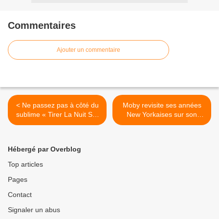
Commentaires
Ajouter un commentaire
< Ne passez pas à côté du
Moby revisite ses années
sublime « Tirer La Nuit Sur
New Yorkaises sur son
Les Étoiles » d’Étienne
nouveau disque ! >
Daho !
Hébergé par Overblog
Top articles
Pages
Contact
Signaler un abus