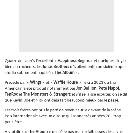
Quatre ans après l’excellent «
Happiness Begins
» et quelques singles
bien accrocheurs, les
Jonas Brothers
dévoilent enfin un sixième opus
studio sobrement baptisé «
The Album
».
Précédé par «
Wings
» et «
Waffle House
», le cru 2023 du trio
Américain a été produit notamment par
Jon Bellion, Pete Nappi,
TenRoc
et
The Monsters & Strangerz
et s’il se laisse écouter, on se dit
que Kevin, Joe et Nick ont déjà fait beaucoup mieux par le passé.
Les trois frères ont pris le parti de revenir sur le devant de la scène
Pop internationale avec un disque qui sonne très années 70 ; trop
peut-être.
A vrai dire, «
The Album
» possède pas mal de faiblesses : les aigus