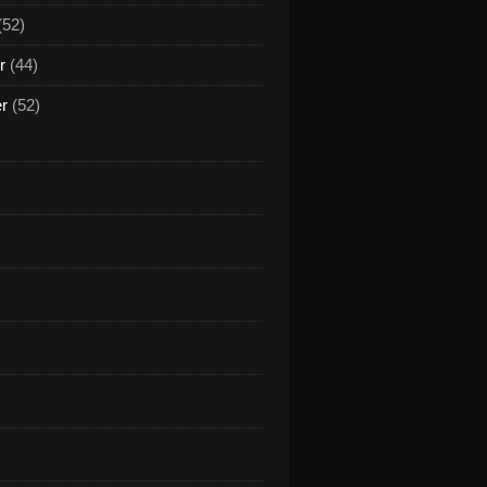
(52)
r
(44)
er
(52)