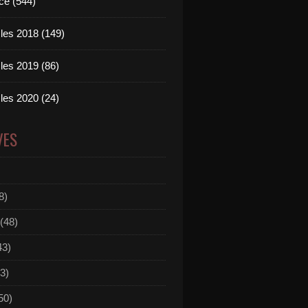
ce (544)
les 2018 (149)
les 2019 (86)
les 2020 (24)
VES
8)
(48)
43)
3)
50)