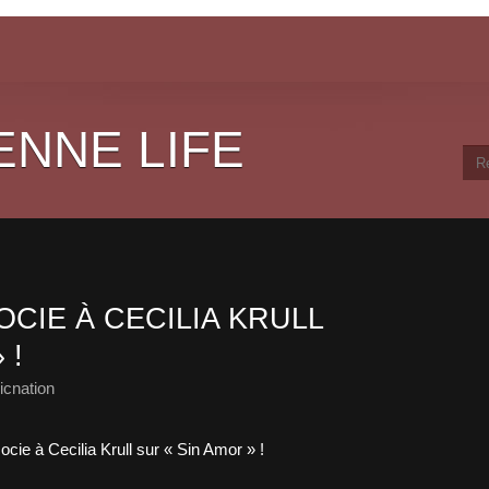
ENNE LIFE
CIE À CECILIA KRULL
 !
cnation