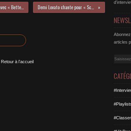
d'intervi
Simply Red officialise son retour avec « Better With You » !
Demi Lovato chante pour « Scream VI » !
NEWSL
Abonnez-
articles 
Email
Retour à l'accueil
CATÉG
#Intervi
#Playlis
#Classe