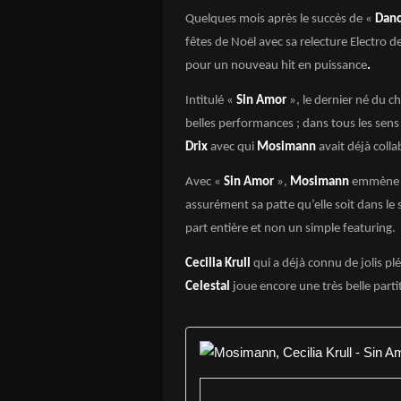
Quelques mois après le succès de «
Dan
fêtes de Noël avec sa relecture Electro d
pour un nouveau hit en puissance
.
Intitulé «
Sin Amor
», le dernier né du c
belles performances ; dans tous les sens
Drix
avec qui
Mosimann
avait déjà coll
Avec «
Sin Amor
»,
Mosimann
emmène l’
assurément sa patte qu’elle soit dans le
part entière et non un simple featuring.
Cecilia Krull
qui a déjà connu de jolis p
Celestal
joue encore une très belle part