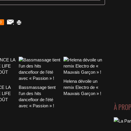
0
Helena dévoile un
CE LA
Bassmassage tient
remix Electro de «
 LIFE
l’un des hits
Mauvais Garçon » !
AOÛT
dancefloor de l’été
À PRO
avec « Passion » !