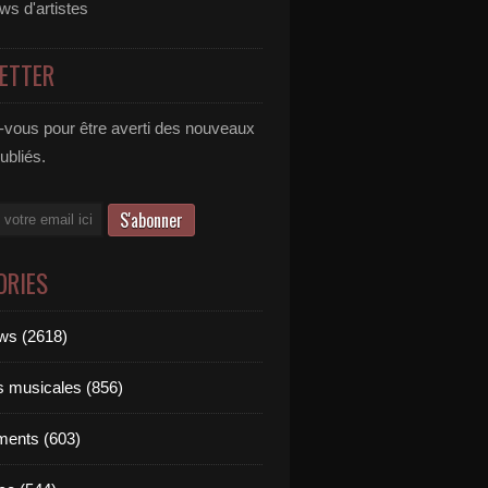
ews d'artistes
ETTER
vous pour être averti des nouveaux
publiés.
ORIES
ews (2618)
ts musicales (856)
ments (603)