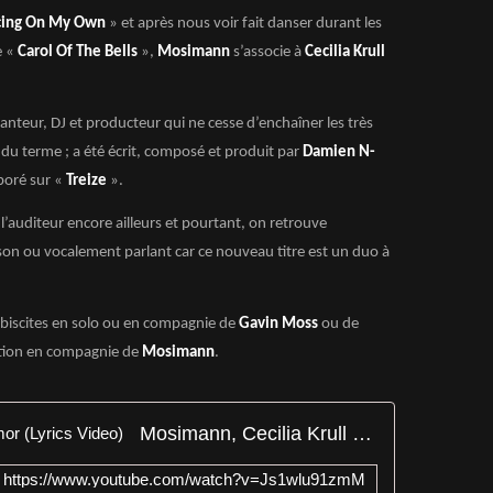
cing On My Own
» et après nous voir fait danser durant les
e «
Carol Of The Bells
»,
Mosimann
s’associe à
Cecilia Krull
hanteur, DJ et producteur qui ne cesse d’enchaîner les très
 du terme ; a été écrit, composé et produit par
Damien N-
aboré sur «
Treize
».
auditeur encore ailleurs et pourtant, on retrouve
 son ou vocalement parlant car ce nouveau titre est un duo à
lébiscites en solo ou en compagnie de
Gavin Moss
ou de
ition en compagnie de
Mosimann
.
Mosimann, Cecilia Krull - Sin Amor (Lyrics Video)
https://www.youtube.com/watch?v=Js1wlu91zmM