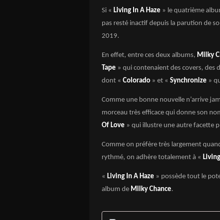
Si «
Living In A Haze
» le quatrième alb
pas resté inactif depuis la parution de 
2019.
En effet, entre ces deux albums,
Milky 
Tape
» qui contenaient des covers, des d
dont «
Colorado
» et «
Synchronize
» qu
Comme une bonne nouvelle n’arrive jama
morceau très efficace qui donne son n
Of Love
» qui illustre une autre facette 
Comme on préfère très largement quand 
rythmé, on adhère totalement à «
Living
«
Living In A Haze
» possède tout le pote
album de
Milky Chance
.