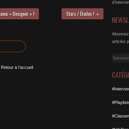
d'intervi
 avec « Designer » !
Stars / Étoiles !
NEWSL
Abonnez-
articles 
Email
Retour à l'accueil
CATÉG
#Intervi
#Playlis
#Classe