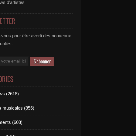
ews d'artistes
ETTER
vous pour être averti des nouveaux
publiés.
ORIES
ews (2618)
ts musicales (856)
ments (603)