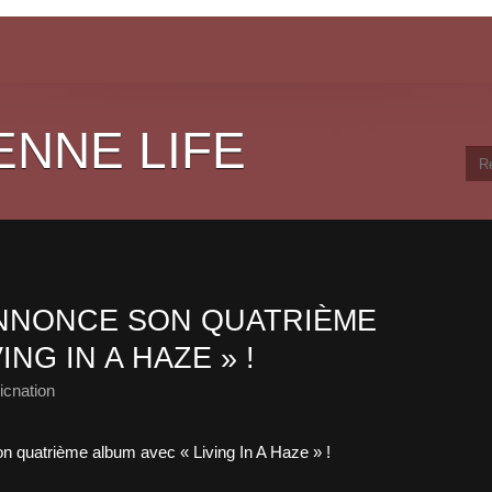
ENNE LIFE
NNONCE SON QUATRIÈME
ING IN A HAZE » !
cnation