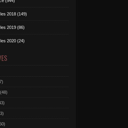
ce (544)
les 2018 (149)
les 2019 (86)
les 2020 (24)
VES
7)
(48)
43)
3)
50)