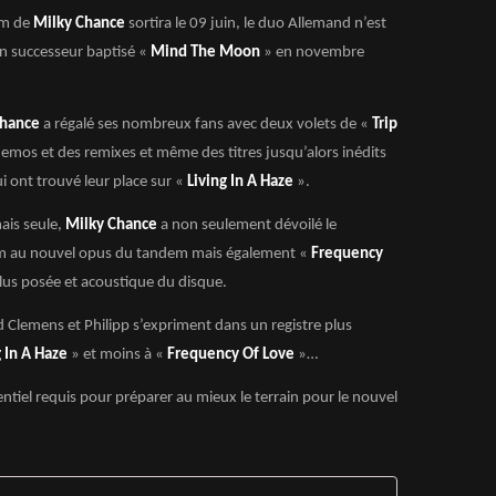
um de
Milky Chance
sortira le 09 juin, le duo Allemand n’est
son successeur baptisé «
Mind The Moon
» en novembre
Chance
a régalé ses nombreux fans avec deux volets de «
Trip
emos et des remixes et même des titres jusqu’alors inédits
i ont trouvé leur place sur «
Living In A Haze
».
is seule,
Milky Chance
a non seulement dévoilé le
om au nouvel opus du tandem mais également «
Frequency
plus posée et acoustique du disque.
Clemens et Philipp s’expriment dans un registre plus
 In A Haze
» et moins à «
Frequency Of Love
»…
ntiel requis pour préparer au mieux le terrain pour le nouvel