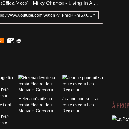
Milky Chance - Living In A Haze (Official Video)
tps://www.youtube.com/watch?v=kmgKRmSXQUY
0
Helena dévoile un
Jeanne poursuit sa
À PRO
 tient
remix Electro de «
route avec « Les
Mauvais Garçon » !
Règles » !
l’été
n » !