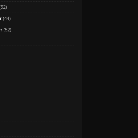
(52)
r
(44)
er
(52)