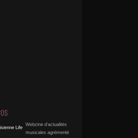
/ DEEP IN VOGUE feat Sophie Ellis-Bextor(@sophieeb
POS
Webzine d'actualités
musicales agrémenté