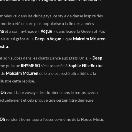
années 70 dans les clubs gays, ce style de danse inspiré des
mode a été encore plus popularisé à la fin des années
na
et à son mythique «
Vogue
» dans lequel la Queen of Pop
ais aussi grâce au «
Deep In Vogue
» que
Malcolm McLaren
estra
.
et son succès dans les charts Dance aux Etats-Unis, «
Deep
cène puisque
RHYME SO
s’est associée à
Sophie Ellis-Bextor
u de
Malcolm McLaren
et le trio est resté ultra fidèle à la
llustre cette reprise.
 Oh
vont faire voyager les clubbers dans le temps avec ce
t actuellement et cela prouve que certain titre demeure
Oh
rendent hommage à l’essence-même de la House Music