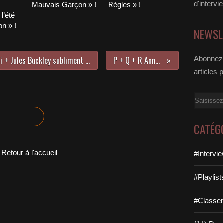
d'intervi
Mauvais Garçon » !
Règles » !
l’été
n » !
NEWSL
Pete Tong + Ultra Naté + LP Giobbi + Jules Buckley subliment le tubesque « Free » !
P + Q + R Années 80 !
Abonnez-
articles 
Email
CATÉG
Retour à l'accueil
#Intervi
#Playlis
#Classe