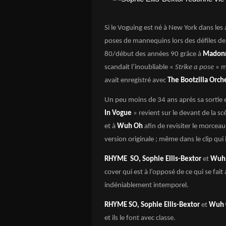
Si le Voguing est né à New York dans les 
poses de mannequins lors des défiles de 
80/début des années 90 grâce à
Madon
scandait l’inoubliable «
Strike a pose
» m
avait enregistré avec
The Bootzilla Orch
Un peu moins de 34 ans après sa sortie 
In Vogue
» revient sur le devant de la s
et à
Wuh Oh
afin de revisiter le morcea
version originale ; même dans le clip qui i
RHYME SO, Sophie Ellis-Bextor
et
Wuh
cover qui est à l’opposé de ce qui se fai
indéniablement intemporel.
RHYME SO, Sophie Ellis-Bextor
et
Wuh 
et ils le font avec classe.