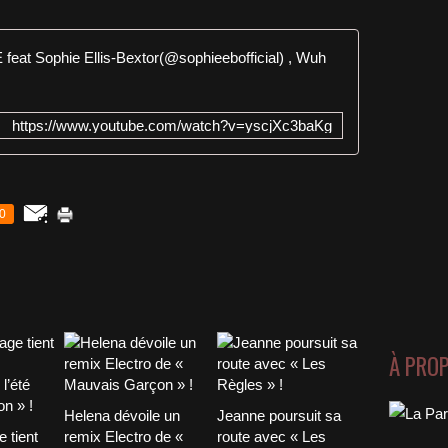
RHYME SO 
https://www.youtube.com/watch?v=yscjXc3baKg
0
À PRO
Helena dévoile un
Jeanne poursuit sa
 tient
remix Electro de «
route avec « Les