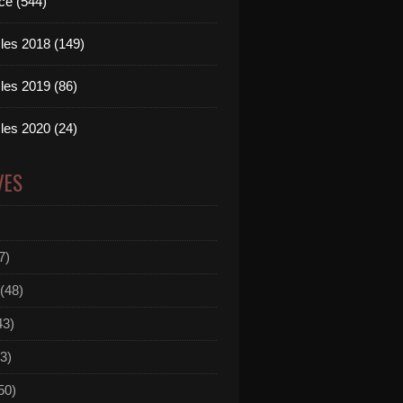
ce (544)
les 2018 (149)
les 2019 (86)
les 2020 (24)
VES
7)
(48)
43)
3)
50)