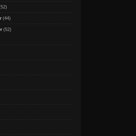
(52)
r
(44)
er
(52)