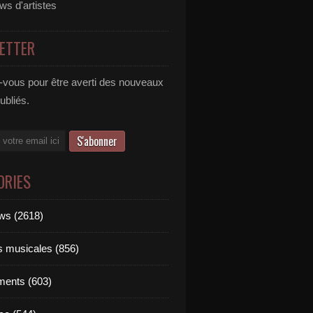
ews d'artistes
ETTER
vous pour être averti des nouveaux
publiés.
ORIES
ews (2618)
ts musicales (856)
ments (603)