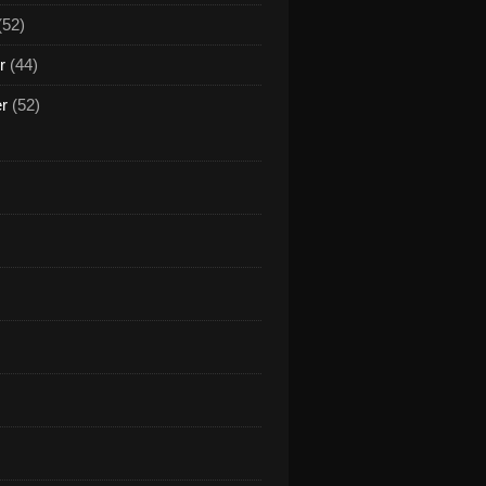
(52)
r
(44)
er
(52)