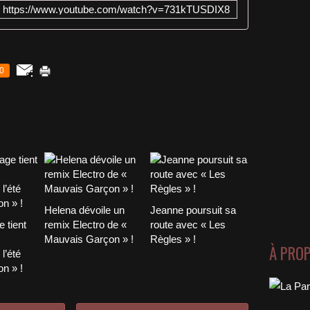
https://www.youtube.com/watch?v=731kTUSDIX8
0
Helena dévoile un
Jeanne poursuit sa
 tient
remix Electro de «
route avec « Les
Mauvais Garçon » !
Règles » !
À PRO
l’été
n » !