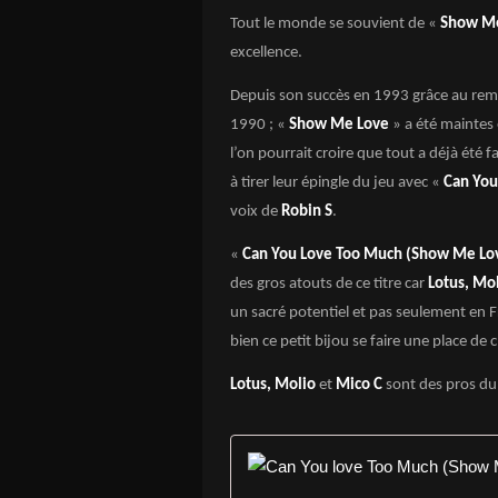
Tout le monde se souvient de «
Show M
excellence.
Depuis son succès en 1993 grâce au remi
1990 ; «
Show Me Love
» a été maintes 
l’on pourrait croire que tout a déjà été 
à tirer leur épingle du jeu avec «
Can You
voix de
Robin S
.
«
Can You Love Too Much (Show Me Lo
des gros atouts de ce titre car
Lotus, Mo
un sacré potentiel et pas seulement en 
bien ce petit bijou se faire une place de 
Lotus, Molio
et
Mico C
sont des pros du