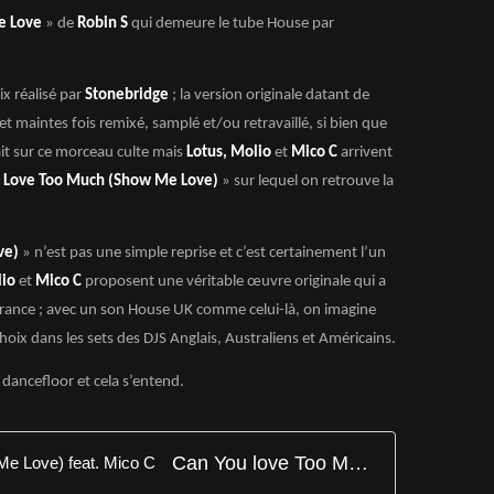
e Love
» de
Robin S
qui demeure le tube House par
x réalisé par
Stonebridge
; la version originale datant de
et maintes fois remixé, samplé et/ou retravaillé, si bien que
fait sur ce morceau culte mais
Lotus, Molio
et
Mico C
arrivent
 Love Too Much (Show Me Love)
» sur lequel on retrouve la
ve)
» n’est pas une simple reprise et c’est certainement l’un
lio
et
Mico C
proposent une véritable œuvre originale qui a
France ; avec un son House UK comme celui-là, on imagine
choix dans les sets des DJS Anglais, Australiens et Américains.
 dancefloor et cela s’entend.
Can You love Too Much (Show Me Love) feat. Mico C