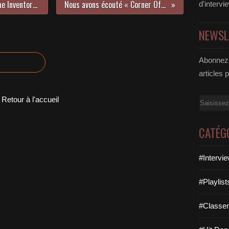
Nous avons écouté le sublime « The Inventory Of Our Desire » de Thomas Azier !
Nous avons écouté « Corner Of The Sky » de Rhys Lewis !
d'intervi
NEWSL
Abonnez-
articles 
Retour à l'accueil
Email
CATÉG
#Intervi
#Playlis
#Classe