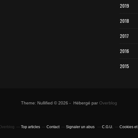
2019
2018
2017
2016
2015
Theme: Nullified © 2026 - Hébergé par
Overblog
 Overblog
Top articles
Contact
Signaler un abus
C.G.U.
Cookies et