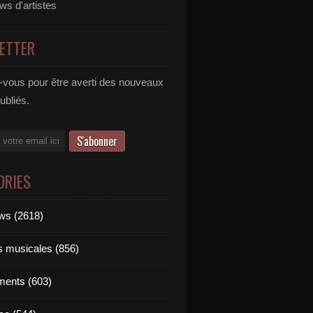
ews d'artistes
ETTER
vous pour être averti des nouveaux
publiés.
ORIES
ews (2618)
ts musicales (856)
ments (603)