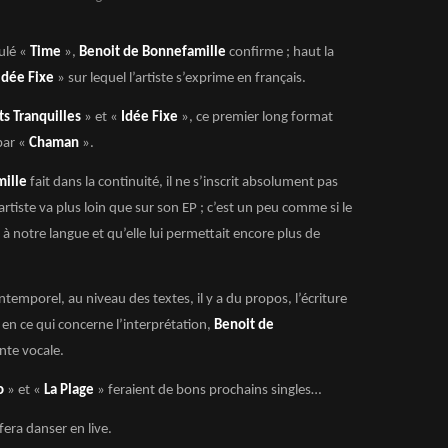
tulé «
Time
»,
Benoit de Bonnefamille
confirme ; haut la
Idée Fixe
» sur lequel l’artiste s’exprime en français.
ts Tranquilles
» et «
Idée Fixe
», ce premier long format
par «
Chaman
».
mille
fait dans la continuité, il ne s’inscrit absolument pas
’artiste va plus loin que sur son EP ; c’est un peu comme si le
à notre langue et qu’elle lui permettait encore plus de
temporel, au niveau des textes, il y a du propos, l’écriture
t en ce qui concerne l’interprétation,
Benoit de
nte vocale.
o
» et «
La Plage
» feraient de bons prochains singles…
fera danser en live.