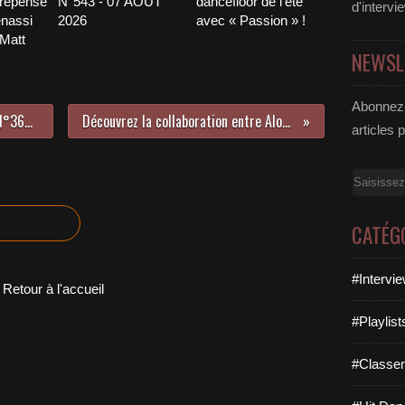
 repensé
N°543 - 07 AOÛT
dancefloor de l’été
d'intervi
nassi
2026
avec « Passion » !
 Matt
NEWSL
Abonnez-
LE HIT DANCE LA PARISIENNE LIFE N°360 - 03 FÉVRIER 2023
Découvrez la collaboration entre Alok et James Arthur !
articles 
Email
CATÉG
#Intervi
Retour à l'accueil
#Playlis
#Classe