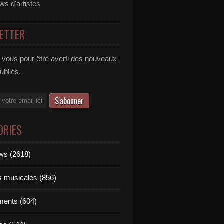
ews d'artistes
ETTER
vous pour être averti des nouveaux
publiés.
ORIES
ews (2618)
ts musicales (856)
ments (604)