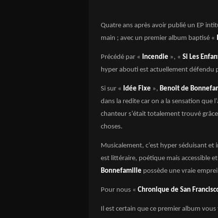
Quatre ans après avoir publié un EP inti
main ; avec un premier album baptisé «
Précédé par «
Incendie
», «
Si Les Enfan
hyper abouti est actuellement défendu 
Si sur «
Idée Fixe
»,
Benoit de Bonnefa
dans la redite car on a la sensation que l
chanteur s’était totalement trouvé grâce 
choses.
Musicalement, c’est hyper séduisant et in
est littéraire, poétique mais accessible e
Bonnefamille
possède une vraie emprei
Pour nous «
Chronique de San Francisc
Il est certain que ce premier album vous 