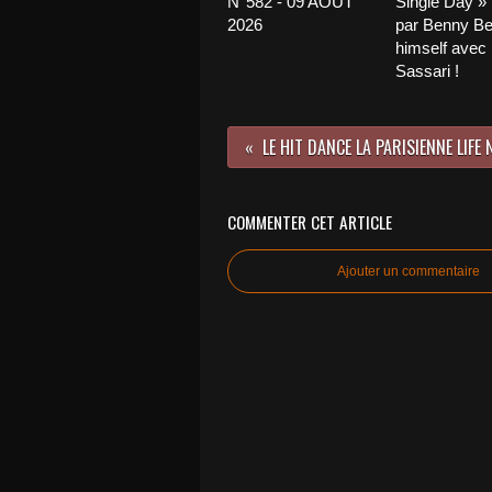
N°582 - 09 AOÛT
Single Day »
2026
par Benny Be
himself avec
Sassari !
COMMENTER CET ARTICLE
Ajouter un commentaire