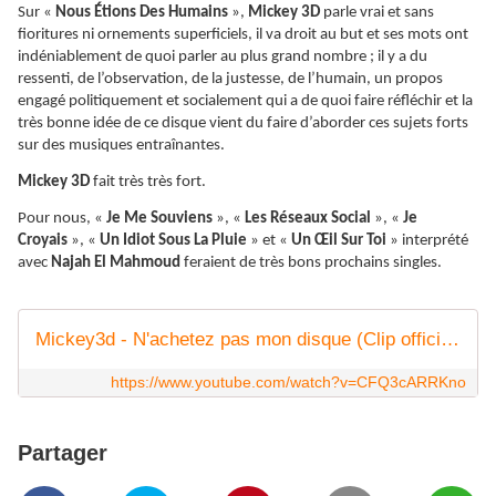
Sur «
Nous Étions Des Humains
»,
Mickey 3D
parle vrai et sans
fioritures ni ornements superficiels, il va droit au but et ses mots ont
indéniablement de quoi parler au plus grand nombre ; il y a du
ressenti, de l’observation, de la justesse, de l’humain, un propos
engagé politiquement et socialement qui a de quoi faire réfléchir et la
très bonne idée de ce disque vient du faire d’aborder ces sujets forts
sur des musiques entraînantes.
Mickey 3D
fait très très fort.
Pour nous, «
Je Me Souviens
», «
Les Réseaux Social
», «
Je
Croyais
», «
Un Idiot Sous La Pluie
» et «
Un Œil Sur Toi
» interprété
avec
Najah El Mahmoud
feraient de très bons prochains singles.
Mickey3d - N'achetez pas mon disque (Clip officiel)
https://www.youtube.com/watch?v=CFQ3cARRKno
Partager