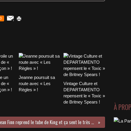
0
le un
Jeanne poursuit sa
 de «
route avec « Les
Vintage Culture et
on » !
Règles » !
DEPARTAMENTO
repensent le « Toxic »
de Britney Spears !
À PRO
Sean Finn reprend le tube de King et ça sent le très gros tube dancefloor !