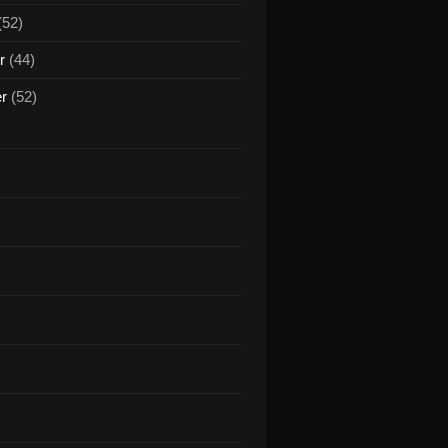
(52)
r
(44)
er
(52)