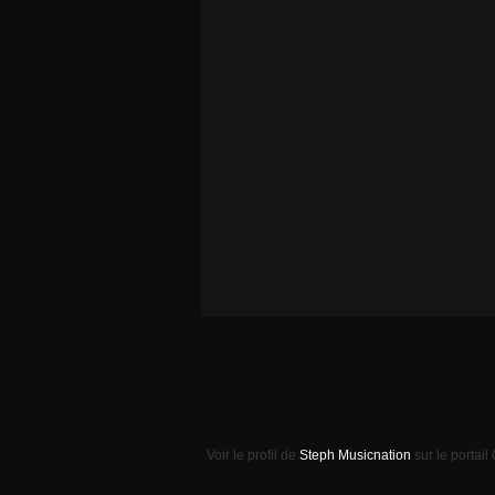
Voir le profil de
Steph Musicnation
sur le portail