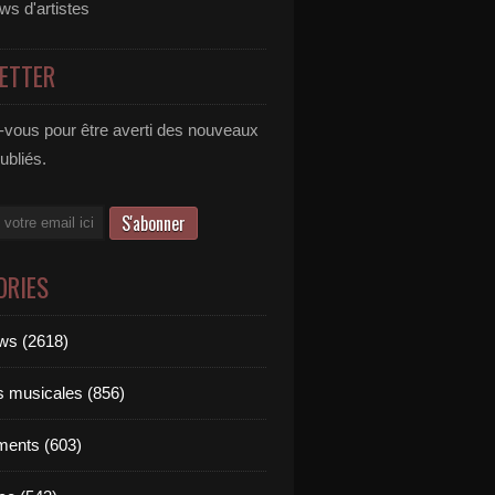
ews d'artistes
ETTER
vous pour être averti des nouveaux
publiés.
ORIES
ews (2618)
ts musicales (856)
ments (603)