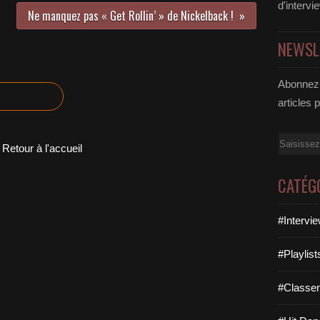
d'intervi
Ne manquez pas « Get Rollin’ » de Nickelback !
NEWSL
Abonnez-
articles 
Email
Retour à l'accueil
CATÉG
#Intervi
#Playlis
#Classe