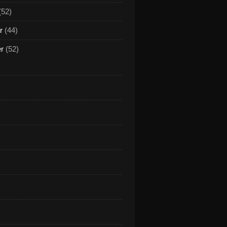
(52)
r
(44)
er
(52)