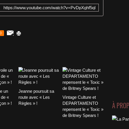
https://www.youtube.com/watch?v=PvDpXghf5qI
0
le un
Jeanne poursuit sa
 de «
route avec « Les
Vintage Culture et
À PRO
on » !
Règles » !
DEPARTAMENTO
repensent le « Toxic »
de Britney Spears !