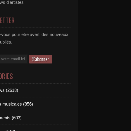
ews d'artistes
ETTER
vous pour être averti des nouveaux
publiés.
ORIES
ews (2618)
ts musicales (856)
ments (603)