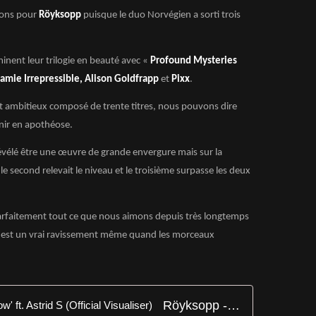
ions pour
Röyksopp
puisque le duo Norvégien a sorti trois
inent leur trilogie en beauté avec «
Profound Mysteries
amie Irrepressible, Alison Goldfrapp
et
Pixx
.
jet ambitieux composé de trente titres, nous pouvons dire
nir en apothéose.
révélé être une œuvre de grande envergure mais sur la
 le second relevait le niveau et le troisième surpasse les deux
arfaitement tout ce que nous aimons depuis très longtemps
e est un vrai ravissement même quand les morceaux
Röyksopp - 'Just Wanted To Know' ft. Astrid S (Official Visualiser)