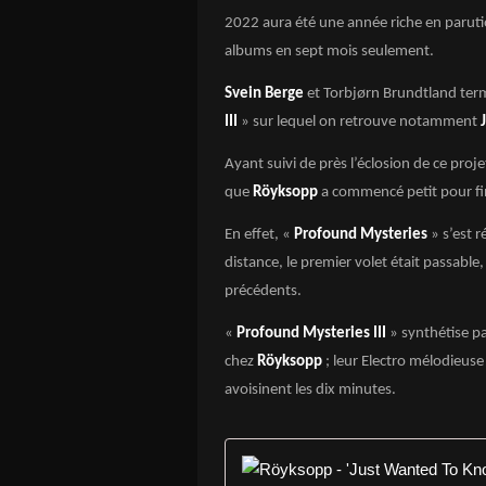
2022 aura été une année riche en parut
albums en sept mois seulement.
Svein Berge
et Torbjørn Brundtland term
III
» sur lequel on retrouve notamment
J
Ayant suivi de près l’éclosion de ce pro
que
Röyksopp
a commencé petit pour fi
En effet, «
Profound Mysteries
» s’est 
distance, le premier volet était passable,
précédents.
«
Profound Mysteries III
» synthétise p
chez
Röyksopp
; leur Electro mélodieus
avoisinent les dix minutes.