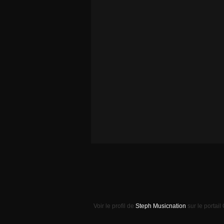
Voir le profil de
Steph Musicnation
sur le portail