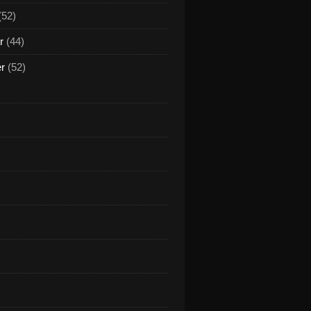
(52)
r
(44)
er
(52)