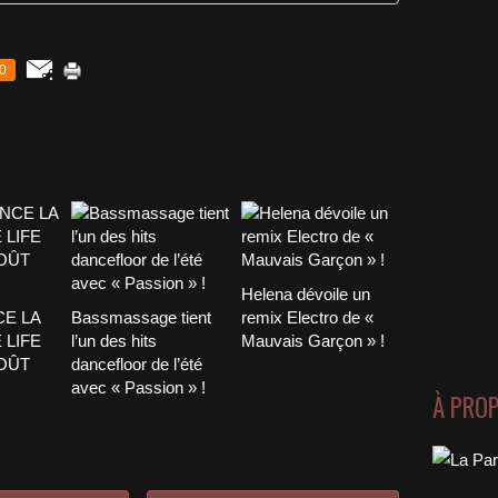
0
Helena dévoile un
CE LA
Bassmassage tient
remix Electro de «
 LIFE
l’un des hits
Mauvais Garçon » !
AOÛT
dancefloor de l’été
avec « Passion » !
À PRO