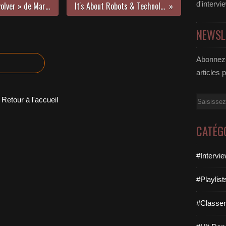
d'intervi
Elise reprend « Elle A Les Yeux Revolver » de Marc Lavoine !
It's About Robots & Technologies !
NEWSL
Abonnez-
articles 
Email
Retour à l'accueil
CATÉG
#Intervi
#Playlis
#Classe