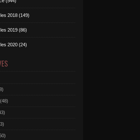
ce (544)
les 2018 (149)
les 2019 (86)
les 2020 (24)
VES
8)
(48)
43)
3)
50)