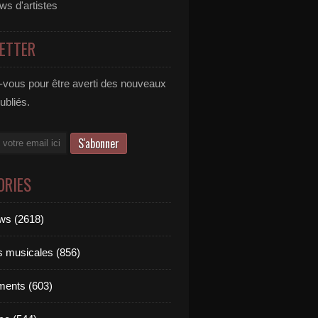
ews d'artistes
ETTER
vous pour être averti des nouveaux
publiés.
ORIES
ews (2618)
ts musicales (856)
ments (603)