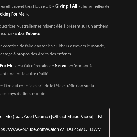
ès efficace et très House UK «
Giving It All
», les jumelles de
oking For Me
».
uctrices Australiennes misent dès à présent sur un anthem
oute jeune
Ace Paloma
.
r vocation de faire danser les clubbers à travers le monde,
essage à propos des droits des enfants.
 For Me
» est fait d’extraits de
Nervo
performant à
nt une toute autre réalité.
titre qui concilie esprit de la fête et réflexion sur la
s les pays du tiers-monde.
NERVO - Is Someone Looking for Me (feat. Ace Paloma) [Official Music Video]
ttps://www.youtube.com/watch?v=DUi4SMQ_DWM