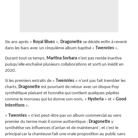
Six ans après «
Royal Blues
»,
Dragonette
se décide enfin à revenir
dans les bacs avec un cinquième album baptisé «
Twennies
».
Durant tout ce temps,
Martina Sorbara
n’est pas restée inactive
puisqu’elle enchaîné plusieurs collaborations et sorti un inédit en
2020.
Si les premiers extraits de «
Twennies
» n’ont pas fait trembler les
charts,
Dragonette
est pourtant de retour avec un disque Pop
synthétique plaisant et honnête qui contient quelques pépites
comme le morceau qui lui donne son nom, «
Hysteria
» et «
Good
Intentions
».
«
Twennies
» n’est peut-être pas un album commercial au sens
premier du terme mais il sonne authentique ;
Dragonette
y
synthétise ses influences d’antan et de maintenant ; et c’est le
principal car la chanteuse fait une vraie proposition au public sans