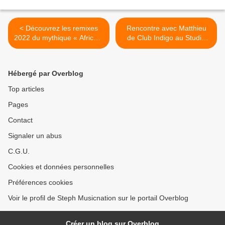
< Découvrez les remixes
Rencontre avec Matthieu
2022 du mythique « Africa »
de Club Indigo au Studio
de Rose Laurens !
Luna Rossa à l’occasion de
la parution de « Jalousie » !
>
Hébergé par Overblog
Top articles
Pages
Contact
Signaler un abus
C.G.U.
Cookies et données personnelles
Préférences cookies
Voir le profil de Steph Musicnation sur le portail Overblog
Créer un blog sur Overblog