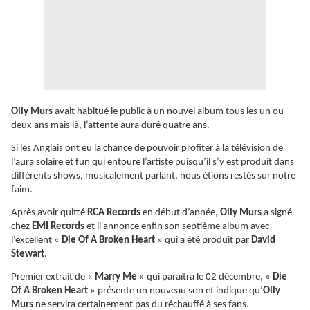
Olly Murs
avait habitué le public à un nouvel album tous les un ou
deux ans mais là, l’attente aura duré quatre ans.
Si les Anglais ont eu la chance de pouvoir profiter à la télévision de
l’aura solaire et fun qui entoure l’artiste puisqu’il s’y est produit dans
différents shows, musicalement parlant, nous étions restés sur notre
faim.
Après avoir quitté
RCA Records
en début d’année,
Olly Murs
a signé
chez
EMI Records
et il annonce enfin son septième album avec
l’excellent «
Die Of A Broken Heart
» qui a été produit par
David
Stewart
.
Premier extrait de «
Marry Me
» qui paraîtra le 02 décembre, «
Die
Of A Broken Heart
» présente un nouveau son et indique qu’
Olly
Murs
ne servira certainement pas du réchauffé à ses fans.