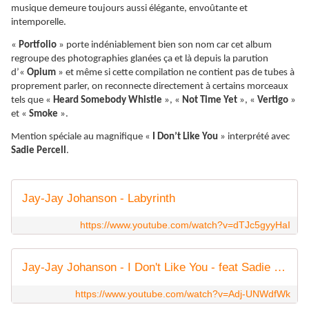
musique demeure toujours aussi élégante, envoûtante et
intemporelle.
«
Portfolio
» porte indéniablement bien son nom car cet album
regroupe des photographies glanées ça et là depuis la parution
d’«
Opium
» et même si cette compilation ne contient pas de tubes à
proprement parler, on reconnecte directement à certains morceaux
tels que «
Heard Somebody Whistle
», «
Not Time Yet
», «
Vertigo
»
et «
Smoke
».
Mention spéciale au magnifique «
I Don’t Like You
» interprété avec
Sadie Percell
.
Jay-Jay Johanson - Labyrinth
https://www.youtube.com/watch?v=dTJc5gyyHaI
Jay-Jay Johanson - I Don't Like You - feat Sadie Percell
https://www.youtube.com/watch?v=Adj-UNWdfWk