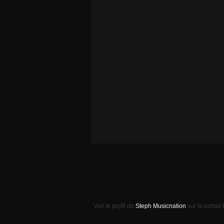
Voir le profil de
Steph Musicnation
sur le portail