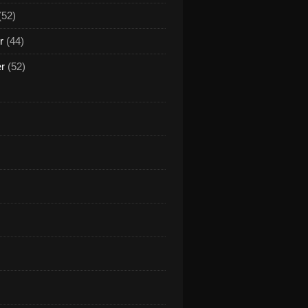
(52)
r
(44)
er
(52)