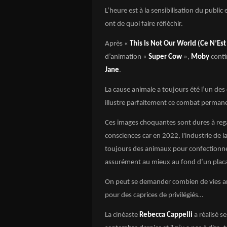
L’heure est à la sensibilisation du public
ont de quoi faire réfléchir.
Après «
This Is Not Our World (Ce N’Es
d’animation «
Super Cow
»,
Moby
conti
Jane
.
La cause animale a toujours été l’un des
illustre parfaitement ce combat permane
Ces images choquantes sont dures à regard
consciences car en 2022, l'industrie de l
toujours des animaux pour confectionne
assurément au mieux au fond d’un placar
On peut se demander combien de vies ani
pour des caprices de privilégiés…
La cinéaste
Rebecca Cappelli
a réalisé s