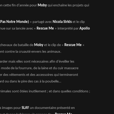
 en cette fin d’année pour
Moby
qui enchaîne les projets qui
t Pas Notre Monde)
» partagé avec
Nicola Sirkis
et le clip
nue sur sa lancée avec «
Rescue Me
» interprété par
Apollo
 chevaux de bataille de
Moby
et le clip de «
Rescue Me
»
nt contre la cruauté envers les animaux.
er mais elles sont nécessaires afin d’éveiller les
a mode de la fourrure, de la laine et du cuir massacre
r des vêtements et des accessoires qui termineront
d ou dans le pire des cas à la poubelle…
males sont ôtées inutilement ; et dans quelles conditions ;
es images pour
SLAY
un documentaire présenté en