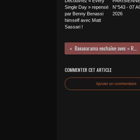
Découvrez « Every
PARISIENNE
Single Day » repensé
N°543 - 07 
par Benny Benassi
2026
himself avec Matt
Sassari !
Bananarama enchaîne avec « Running With The Night » !
COMMENTER CET ARTICLE
Ajouter un commentaire