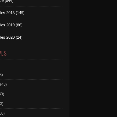
ce (544)
les 2018 (149)
les 2019 (86)
les 2020 (24)
VES
8)
(48)
43)
3)
50)