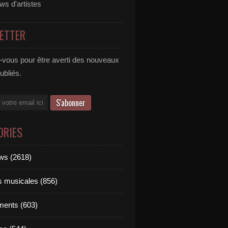
ews d'artistes
ETTER
vous pour être averti des nouveaux
publiés.
ORIES
ews (2618)
ts musicales (856)
ments (603)