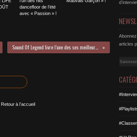
 LIFE
l’un des hits
Mauvais Garçon » !
d'intervi
AOÛT
dancefloor de l’été
avec « Passion » !
NEWSL
Abonnez-
articles 
Sound Of Legend livre l’une des ses meilleures reprises avec « I’m So Excited » !
Email
CATÉG
#Intervi
Retour à l'accueil
#Playlis
#Classe