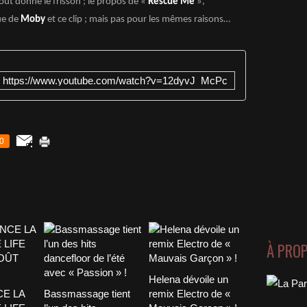
tout donne le frisson ; le propos de «
Rescue Me
»,
ue de
Moby
et ce clip ; mais pas pour les mêmes raisons…
https://www.youtube.com/watch?v=12dyvJ_McPc
0
À PRO
Helena dévoile un
CE LA
Bassmassage tient
remix Electro de «