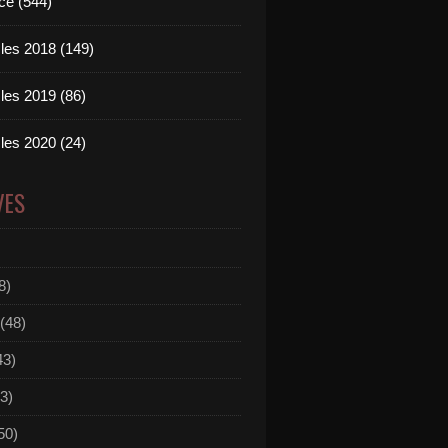
ce (544)
les 2018 (149)
les 2019 (86)
les 2020 (24)
VES
8)
(48)
43)
3)
50)