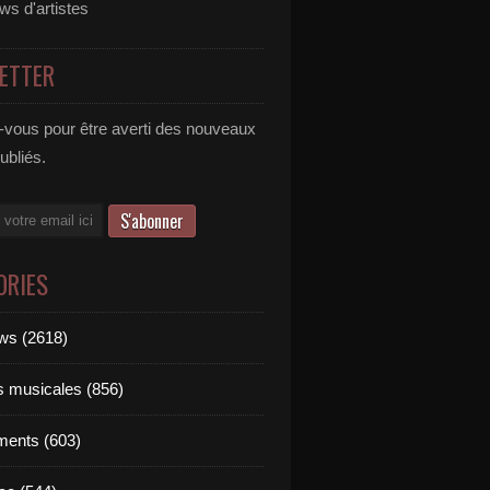
ews d'artistes
ETTER
vous pour être averti des nouveaux
publiés.
ORIES
ews (2618)
ts musicales (856)
ments (603)