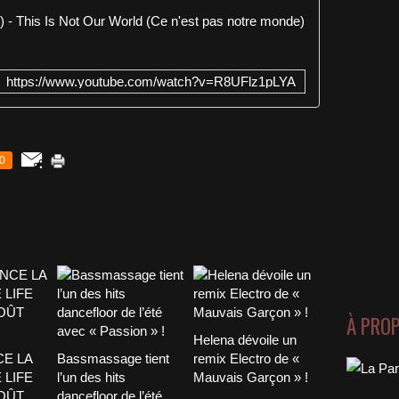
Moby & Nico
https://www.youtube.com/watch?v=R8UFlz1pLYA
0
À PRO
Helena dévoile un
CE LA
Bassmassage tient
remix Electro de «
 LIFE
l’un des hits
Mauvais Garçon » !
AOÛT
dancefloor de l’été