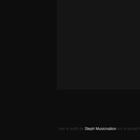
Voir le profil de
Steph Musicnation
sur le portail