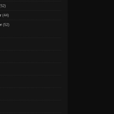
(52)
r
(44)
er
(52)