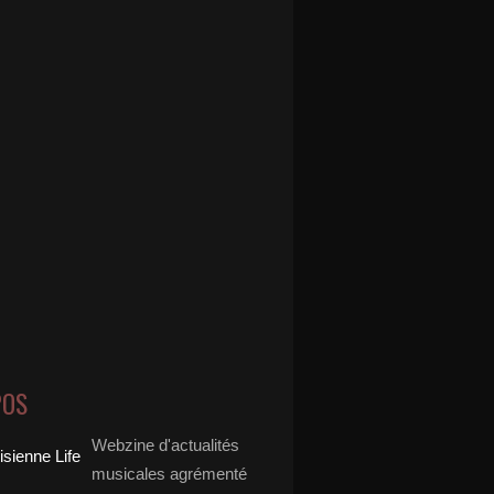
la Sirkis (Indochine) - This Is Not Our World (Ce n'est 
POS
Webzine d'actualités
musicales agrémenté