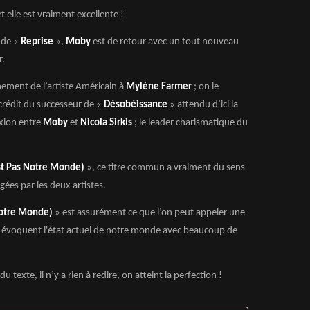
t elle est vraiment excellente !
 de «
Reprise
»,
Moby
est de retour avec un tout nouveau
r.
ement de l’artiste Américain à
Mylène Farmer
; on le
 crédit du successeur de «
Désobéissance
» attendu d’ici la
exion entre
Moby
et
Nicola Sirkis
; le leader charismatique du
Est Pas Notre Monde)
», ce titre commun a vraiment du sens
gées par les deux artistes.
Notre Monde)
» est assurément ce que l’on peut appeler une
évoquent l'état actuel de notre monde avec beaucoup de
exte, il n’y a rien à redire, on atteint la perfection !