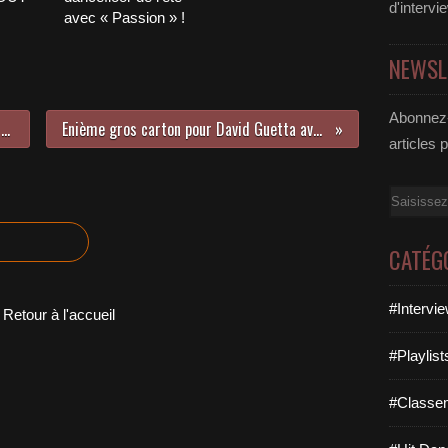
d'intervi
avec « Passion » !
NEWSL
Abonnez-
LE TOP 30 MUSICNATION N°378 - 11 SEPTEMBRE 2022
Enième gros carton pour David Guetta avec « I’m Good (Blue) » !
articles 
Email
CATÉG
#Intervi
Retour à l'accueil
#Playlis
#Classe