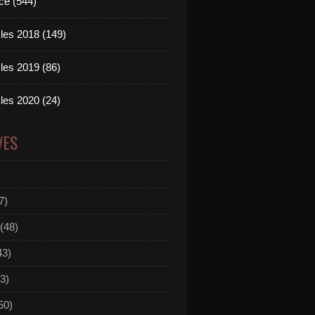
ce (544)
les 2018 (149)
les 2019 (86)
les 2020 (24)
VES
7)
(48)
43)
3)
50)