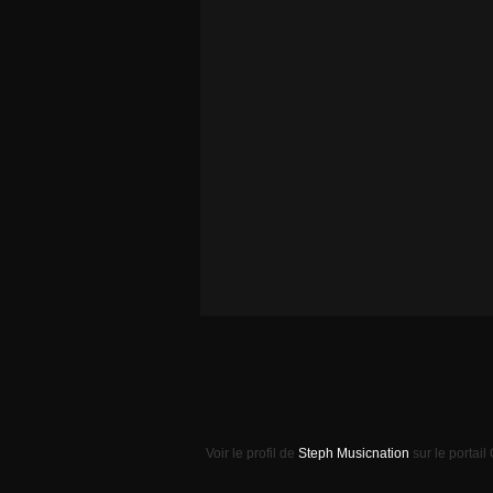
Voir le profil de
Steph Musicnation
sur le portail