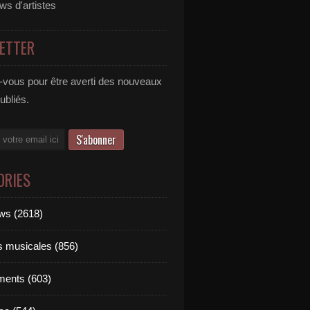
ews d'artistes
ETTER
vous pour être averti des nouveaux
publiés.
ORIES
ews (2618)
ts musicales (856)
ments (603)