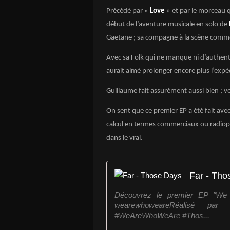
Précédé par «
Love
» et par le morceau 
début de l’aventure musicale en solo de
Gaëtane ; sa compagne à la scène comme à
Avec sa Folk qui ne manque ni d’authentic
aurait aimé prolonger encore plus l’expédi
Guillaume fait assurément aussi bien ; 
On sent que ce premier EP a été fait a
calcul en termes commerciaux ou radioph
dans le vrai.
Far - Tho
Découvrez le premier EP "We A
wearewhoweareRéalisé par
#WeAreWhoWeAre #Thos...