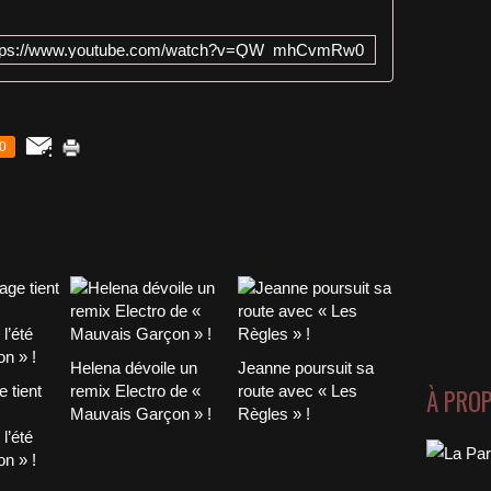
tps://www.youtube.com/watch?v=QW_mhCvmRw0
0
Helena dévoile un
Jeanne poursuit sa
 tient
remix Electro de «
route avec « Les
À PRO
Mauvais Garçon » !
Règles » !
l’été
n » !