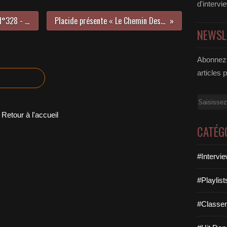
d'intervi
LE HIT DANCE LA PARISIENNE LIFE N°328 - 24 JUIN 2022
Placide présente « Le Chemin Des Oiseaux » !
NEWSL
Abonnez-
articles 
Email
Retour à l'accueil
CATÉG
#Intervi
#Playlis
#Classe