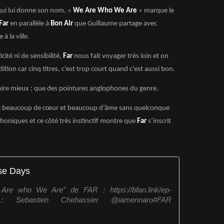
qui lui donne son nom, «
We Are Who We Are
» marque le
Far
en parallèle à
Bon Air
que Guillaume partage avec
 la ville.
ité ni de sensibilité,
Far
nous fait voyager très loin et on
tion car cinq titres, c’est trop court quand c’est aussi bon.
voire mieux ; que des pointures anglophones du genre.
vec beaucoup de cœur et beaucoup d’âme sans quelconque
oniques et ce côté très instinctif montre que
Far
s’inscrit
se Days
re who We Are" de FAR : https://bfan.link/ep-
 : Sebastien Chebassier @iamennaro#FAR