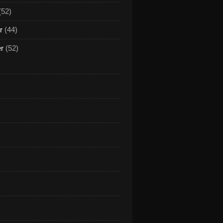
(52)
r
(44)
er
(52)