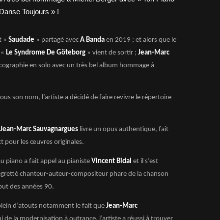
t «
Saudade
» partagé avec
A Banda
en 2019 ; et alors que le
 «
Le Syndrome De Göteborg
» vient de sortir ;
Jean-Marc
scographie en solo avec un très bel album hommage à
s son nom, l’artiste a décidé de faire revivre le répertoire
Jean-Marc Sauvagnargues
livre un opus authentique, fait
t pour les œuvres originales.
 piano a fait appel au pianiste
Vincent Bidal
et il s’est
egretté chanteur-auteur-compositeur phare de la chanson
but des années 90.
lein d’atouts notamment le fait que
Jean-Marc
ni de la modernisation à outrance, l’artiste a réussi à trouver