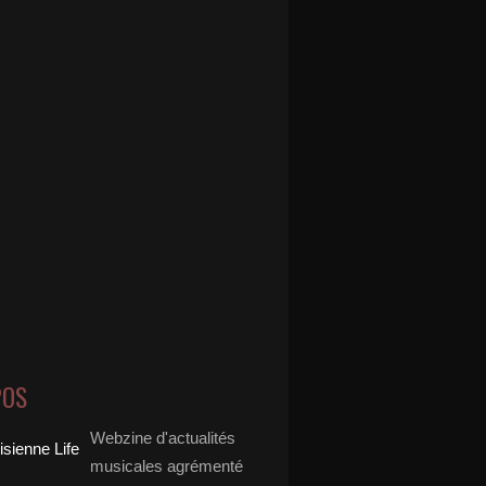
 danse - Jean Marc Sauvagnargues - Ton piano danse
POS
Webzine d'actualités
musicales agrémenté