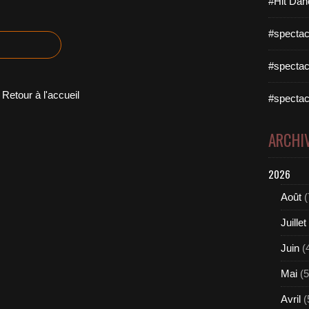
#Hit Dan
g
u
#spectac
e
s
-
#spectac
T
o
Retour à l'accueil
#spectac
n
p
i
ARCHI
a
n
2026
o
d
Août
(
a
n
Juillet
s
e
Juin
(
t
o
Mai
(5
u
Avril
(
j