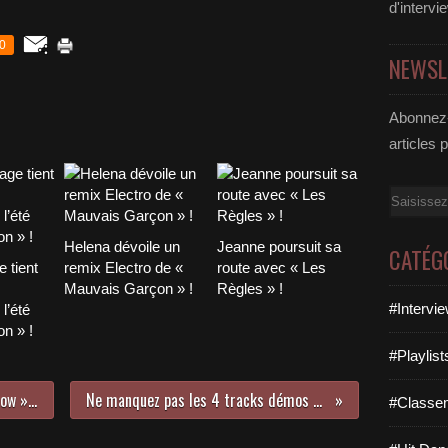
d
d'intervi
a
n
0
NEWSL
s
e
-
Abonnez-
J
e
articles 
a
n
Email
M
a
r
Helena dévoile un
Jeanne poursuit sa
CATÉG
c
 tient
remix Electro de «
route avec « Les
S
Mauvais Garçon » !
Règles » !
a
#Intervi
l’été
u
n » !
v
#Playlis
a
g
Nous avons écouté « C’Mon You Know » de Liam Gallagher !
Ne manquez pas les 4 tracks démos de Joseph D’Anvers !
n
#Classe
a
r