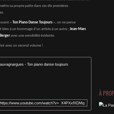
à mettre sa propre patte dans ces dix premières
es.
posent «
Ton Piano Danse Toujours
», on ne pense
et bien à un hommage d’un artiste à un autre ;
Jean-Marc
Berger
avec une sensibilité évidente.
aisir avec un second volume !
Mon piano
M
o
n
p
À PRO
i
a
https://www.youtube.com/watch?v=_X4PXxfXDMg
n
o