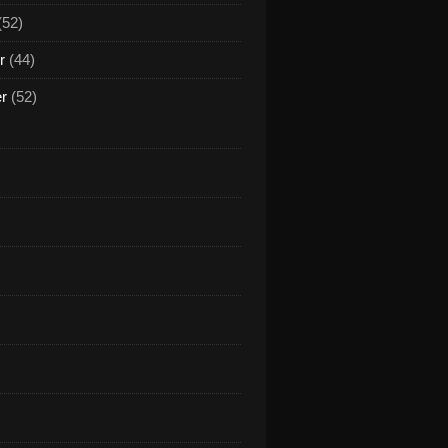
(52)
r
(44)
er
(52)