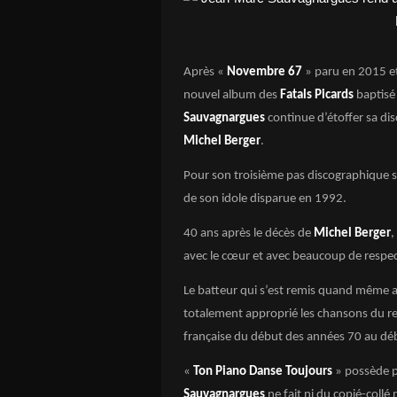
Après «
Novembre 67
» paru en 2015 e
nouvel album des
Fatals Picards
baptisé
Sauvagnargues
continue d’étoffer sa di
Michel Berger
.
Pour son troisième pas discographique sou
de son idole disparue en 1992.
40 ans après le décès de
Michel Berger
,
avec le cœur et avec beaucoup de respec
Le batteur qui s’est remis quand même au
totalement approprié les chansons du r
française du début des années 70 au dé
«
Ton Piano Danse Toujours
» possède p
Sauvagnargues
ne fait ni du copié-collé 