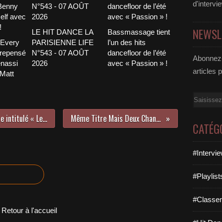
d'intervi
NEWSL
LE HIT DANCE LA
Bassmassage tient
 Every
PARISIENNE LIFE
l’un des hits
 repensé
N°543 - 07 AOÛT
dancefloor de l’été
Abonnez-
nassi
2026
avec « Passion » !
articles 
 Matt
Email
Julie Pietri dévoile un nouveau titre intitulé « Les Hommes Qui Pleurent » !
Même Titre Mais Deux Chansons Différentes !
CATÉG
#Intervi
#Playlis
#Classe
Retour à l'accueil