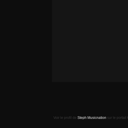
Voir le profil de
Steph Musicnation
sur le portail