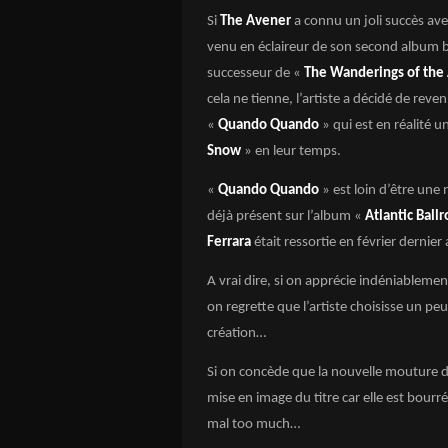
Si
The Avener
a connu un joli succès av
venu en éclaireur de son second album 
successeur de «
The Wanderings of the
cela ne tienne, l’artiste a décidé de reven
«
Quando Quando
» qui est en réalité
Snow
» en leur temps.
«
Quando Quando
» est loin d’être une
déjà présent sur l’album «
Atlantic Bal
Ferrara
était ressortie en février dernie
A vrai dire, si on apprécie indéniablemen
on regrette que l’artiste choisisse un peu
création…
Si on concède que la nouvelle mouture 
mise en image du titre car elle est bourrée
mal too much…