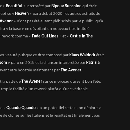
ec «
Beautiful
» interprété par
Bipolar Sunshine
qui était
baptisé «
Heaven
» paru début 2020, les autres extraits du
 Avener
» n’ont pas été autant plébiscités par le public…qu’à
ir à « la base » en dévoilant un nouveau titre intitulé
 un rework comme «
Fade Out Lines
» et «
Castle In The
 nouveauté puisque ce titre composé par
Klaus Waldeck
était
lroom
» paru en 2018 et la chanson interprétée par
Patrizia
r avant être boostée maintenant par
The Avener
.
t la patte de
The Avener
sur ce morceau qui sent bon l’été,
 trop la facilité d’un rework plutôt qu’une véritable
de «
Quando Quando
» a un potentiel certain, on déplore la
 de clichés sur les Italiens et le résultat est finalement pas