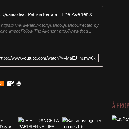
The Avener & Waldeck - Quando Quando feat. Patrizia Ferrara
 https://TheAvener.lnk.to/QuandoQuandoDirected by
ine ImageFollow The Avener : http://www.thea...
https://www.youtube.com/watch?v=MaEJ_numw6k
0
À PRO