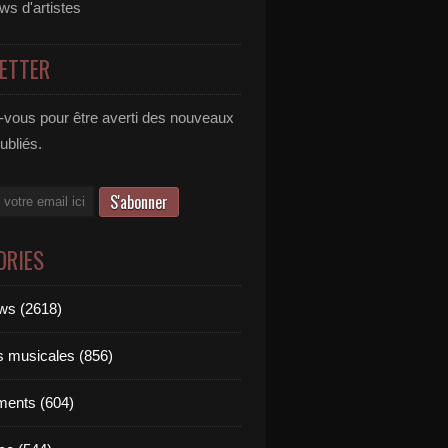
ews d'artistes
ETTER
vous pour être averti des nouveaux
publiés.
ORIES
ews (2618)
ts musicales (856)
ments (604)