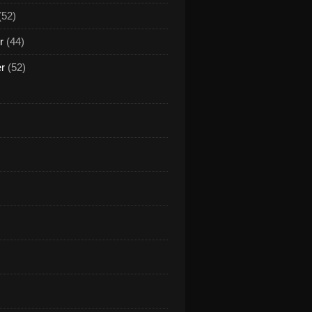
(52)
r
(44)
er
(52)