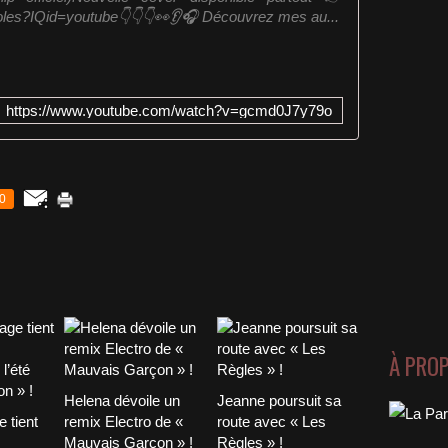
roles?IQid=youtube👇👇👇👀👂🎧 Découvrez mes au...
https://www.youtube.com/watch?v=gcmd0J7y79o
0
À PRO
Helena dévoile un
Jeanne poursuit sa
 tient
remix Electro de «
route avec « Les
Mauvais Garçon » !
Règles » !