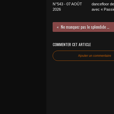
N°543 - 07 AOÛT
dancefloor de 
2026
avec « Passio
Ne manquez pas le splendide premier EP de Romy Ryan James !
COMMENTER CET ARTICLE
Ajouter un commentaire