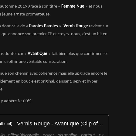
’automne 2019 grâce à son titre «
Femme Nue
» et nous
e jeune artiste prometteuse.
s dont celle de «
Paroles Paroles
»,
Vernis Rouge
revient sur
 qui annonce son premier EP et croyez-nous, c’est un hit en
as douter car «
Avant Que
» fait bien plus que confirmer ses
r lui offrir une véritable consécration.
nue son chemin avec cohérence mais elle upgrade encore le
idement en boucle est original, dansant, sexy et hyper
e.
 y adhère à 100% !
Vernis Rouge - Avant que (Clip officiel)
 officiel)Nouvelle cover disponible partout 👉