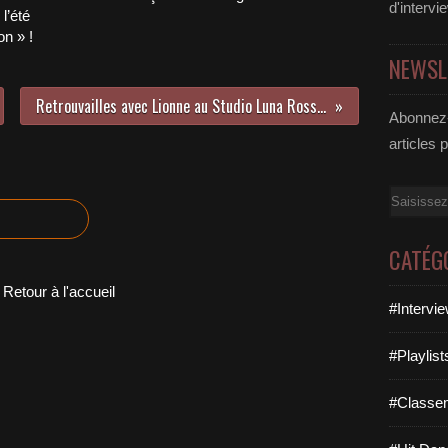
d'intervi
l’été
n » !
NEWSL
Retrouvailles avec Lionne au Studio Luna Rossa à l’occasion de la parution de son second EP !
Abonnez-
articles 
Email
CATÉG
Retour à l'accueil
#Intervi
#Playlis
#Classe