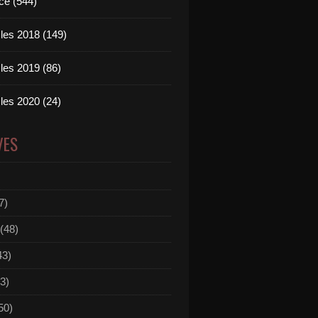
ce (544)
les 2018 (149)
les 2019 (86)
les 2020 (24)
VES
7)
(48)
43)
3)
50)