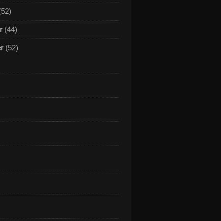
(52)
r
(44)
er
(52)