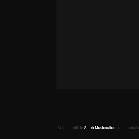
Voir le profil de
Steph Musicnation
sur le portail