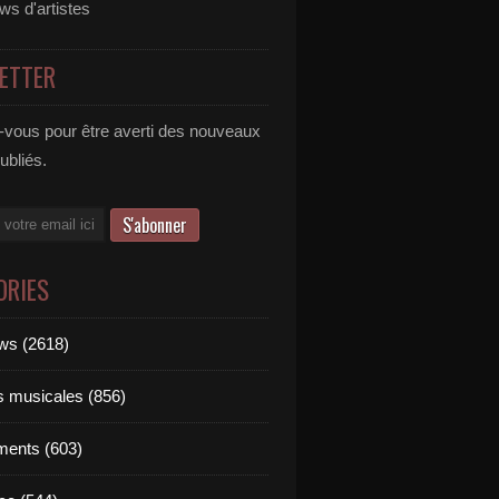
ews d'artistes
ETTER
vous pour être averti des nouveaux
publiés.
ORIES
ews (2618)
ts musicales (856)
ments (603)