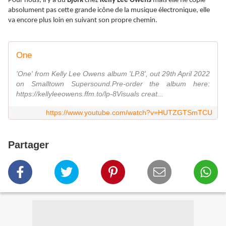
Pour nous, il y a du
Björk
chez
Kelly Lee Owens
mais elle ne copie
absolument pas cette grande icône de la musique électronique, elle
va encore plus loin en suivant son propre chemin.
One
'One' from Kelly Lee Owens album 'LP.8', out 29th April 2022
on Smalltown Supersound.Pre-order the album here:
https://kellyleeowens.ffm.to/lp-8Visuals creat...
https://www.youtube.com/watch?v=HUTZGTSmTCU
Partager