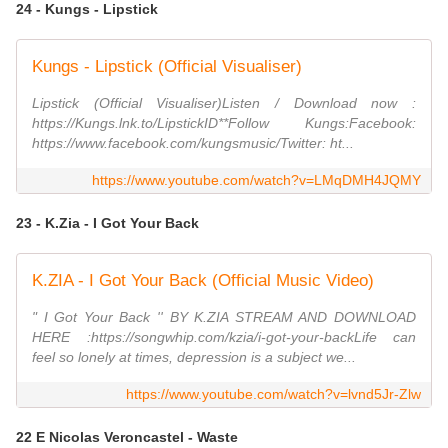
24 - Kungs - Lipstick
Kungs - Lipstick (Official Visualiser)
Lipstick (Official Visualiser)Listen / Download now :
https://Kungs.lnk.to/LipstickID**Follow Kungs:Facebook:
https://www.facebook.com/kungsmusic/Twitter: ht...
https://www.youtube.com/watch?v=LMqDMH4JQMY
23 - K.Zia - I Got Your Back
K.ZIA - I Got Your Back (Official Music Video)
" I Got Your Back '' BY K.ZIA STREAM AND DOWNLOAD
HERE :https://songwhip.com/kzia/i-got-your-backLife can
feel so lonely at times, depression is a subject we...
https://www.youtube.com/watch?v=lvnd5Jr-Zlw
22 E Nicolas Veroncastel - Waste