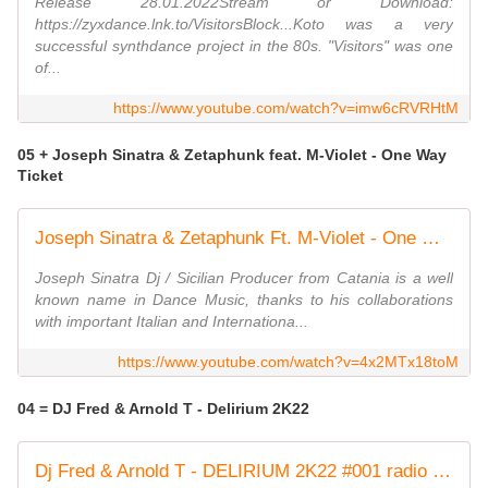
Release 28.01.2022Stream or Download:
https://zyxdance.lnk.to/VisitorsBlock...Koto was a very
successful synthdance project in the 80s. "Visitors" was one
of...
https://www.youtube.com/watch?v=imw6cRVRHtM
05 + Joseph Sinatra & Zetaphunk feat. M-Violet - One Way
Ticket
Joseph Sinatra & Zetaphunk Ft. M-Violet - One Way Ticket - Official video
Joseph Sinatra Dj / Sicilian Producer from Catania is a well
known name in Dance Music, thanks to his collaborations
with important Italian and Internationa...
https://www.youtube.com/watch?v=4x2MTx18toM
04 = DJ Fred & Arnold T - Delirium 2K22
Dj Fred & Arnold T - DELIRIUM 2K22 #001 radio edit ND