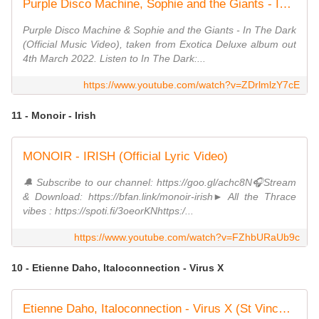
Purple Disco Machine, Sophie and the Giants - In The Dark
Purple Disco Machine & Sophie and the Giants - In The Dark
(Official Music Video), taken from Exotica Deluxe album out
4th March 2022. Listen to In The Dark:...
https://www.youtube.com/watch?v=ZDrlmlzY7cE
11 - Monoir - Irish
MONOIR - IRISH (Official Lyric Video)
🔔 Subscribe to our channel: https://goo.gl/achc8N🎧Stream
& Download: https://bfan.link/monoir-irish► All the Thrace
vibes : https://spoti.fi/3oeorKNhttps:/...
https://www.youtube.com/watch?v=FZhbURaUb9c
10 - Etienne Daho, Italoconnection - Virus X
Etienne Daho, Italoconnection - Virus X (St Vincent Remix - Clip Officiel)