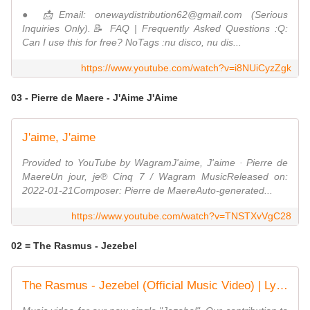
● 📩Email: onewaydistribution62@gmail.com (Serious
Inquiries Only).📝 FAQ | Frequently Asked Questions :Q:
Can I use this for free? NoTags :nu disco, nu dis...
https://www.youtube.com/watch?v=i8NUiCyzZgk
03 - Pierre de Maere - J'Aime J'Aime
J'aime, J'aime
Provided to YouTube by WagramJ'aime, J'aime · Pierre de
MaereUn jour, je℗ Cinq 7 / Wagram MusicReleased on:
2022-01-21Composer: Pierre de MaereAuto-generated...
https://www.youtube.com/watch?v=TNSTXvVgC28
02 = The Rasmus - Jezebel
The Rasmus - Jezebel (Official Music Video) | Lyrics