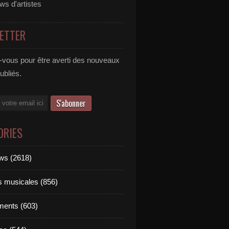
ews d'artistes
ETTER
vous pour être averti des nouveaux
publiés.
ORIES
ews (2618)
ts musicales (856)
ments (603)