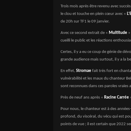
Trois mois après être revenu avec succès 
le clou et touche en plein cœur avec «
L’
de 20h sur TF1 le 09 janvier.
Avec ce second extrait de «
Multitude
» 
cueilli le public et les réactions enthousi
Certes, il y a eu ce coup de génie de dé
grande audience mais surtout, il y a la b
En effet,
Stromae
fait très fort en chant
vulnérabilité et les maux du chanteur B
sont reconnues dans ces paroles vraies 
Près de neuf ans après «
Racine Carrée
Pour nous, le chanteur est à des années-l
profond, du viscéral, du vécu qui est po
points de vue ; il est certain que 2022 s