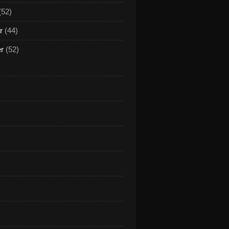
(52)
r
(44)
er
(52)