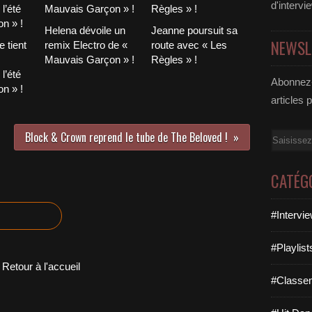
d'intervi
Helena dévoile un
Jeanne poursuit sa
NEWSL
 tient
remix Electro de «
route avec « Les
Mauvais Garçon » !
Règles » !
l’été
Abonnez-
n » !
articles 
Block & Crown reprend le tube de The Beloved !
Email
CATÉG
#Intervi
#Playlis
Retour à l'accueil
#Classe