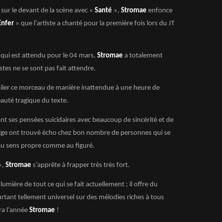
sur le devant de la scène avec «
Santé
»,
Stromae
enfonce
Enfer
» que l’artiste a chanté pour la première fois lors du JT
qui est attendu pour le 04 mars,
Stromae
a totalement
astes ne se sont pas fait attendre.
voiler ce morceau de manière inattendue à une heure de
eauté tragique du texte.
ant ses pensées suicidaires avec beaucoup de sincérité et de
elge ont trouvé écho chez bon nombre de personnes qui se
au sens propre comme au figuré.
»,
Stromae
s’apprête à frapper très très fort.
umière de tout ce qui se fait actuellement ; il offre du
urtant tellement universel sur des mélodies riches à tous
era l’année
Stromae
!