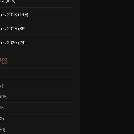
ce (544)
les 2018 (149)
les 2019 (86)
les 2020 (24)
VES
7)
(48)
43)
3)
50)