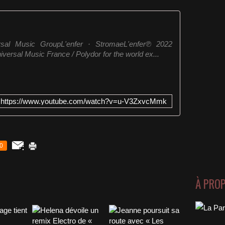
sal Music GroupL'enfer · StromaeL'enfer℗ 2022
iversal Music France / Polydor for the world ex...
https://www.youtube.com/watch?v=u-V3ZxvcMmk
0
À PRO