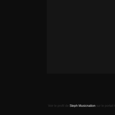
Voir le profil de
Steph Musicnation
sur le portail