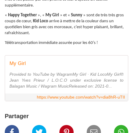
supplémentaire.
«
Happy Together
», «
My Girl
» et «
Sunny
» sont de très très gros
coups de cœur,
Kid Loco
arrive à mettre de la couleur dans un
quotidien bien gris avec ces morceaux, c’est hyper plaisant, brillant,
rafraîchissant.
Télétransportation immédiate assurée pour les 60’s !
My Girl
Provided to YouTube by WagramMy Girl · Kid LocoMy Girl℗
Jean Yves Prieur / L.O.C.O under exclusive license to
Balagan Music / Wagram MusicReleased on: 2021-0...
https://www.youtube.com/watch?v=dia8hR-uTII
Partager