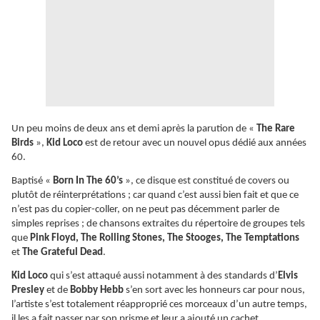
Un peu moins de deux ans et demi après la parution de «
The Rare
Birds
»,
Kid Loco
est de retour avec un nouvel opus dédié aux années
60.
Baptisé «
Born In The 60’s
», ce disque est constitué de covers ou
plutôt de réinterprétations ; car quand c’est aussi bien fait et que ce
n’est pas du copier-coller, on ne peut pas décemment parler de
simples reprises ; de chansons extraites du répertoire de groupes tels
que
Pink Floyd, The Rolling Stones, The Stooges, The Temptations
et
The Grateful Dead
.
Kid Loco
qui s’est attaqué aussi notamment à des standards d’
Elvis
Presley
et de
Bobby Hebb
s’en sort avec les honneurs car pour nous,
l’artiste s’est totalement réapproprié ces morceaux d’un autre temps,
il les a fait passer par son prisme et leur a ajouté un cachet