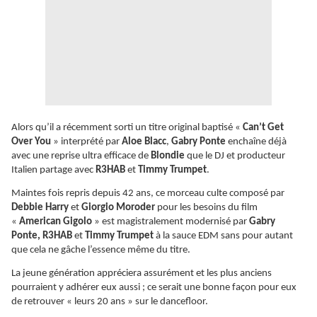
Alors qu’il a récemment sorti un titre original baptisé «
Can’t Get
Over You
» interprété par
Aloe Blacc
,
Gabry Ponte
enchaîne déjà
avec une reprise ultra efficace de
Blondie
que le DJ et producteur
Italien partage avec
R3HAB
et
Timmy Trumpet
.
Maintes fois repris depuis 42 ans, ce morceau culte composé par
Debbie Harry
et
Giorgio Moroder
pour les besoins du film
«
American Gigolo
» est magistralement modernisé par
Gabry
Ponte, R3HAB
et
Timmy Trumpet
à la sauce EDM sans pour autant
que cela ne gâche l’essence même du titre.
La jeune génération appréciera assurément et les plus anciens
pourraient y adhérer eux aussi ; ce serait une bonne façon pour eux
de retrouver « leurs 20 ans » sur le dancefloor.