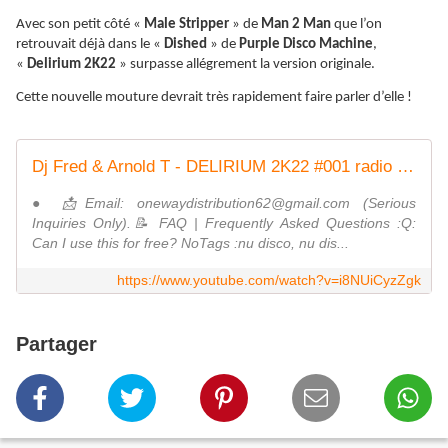
Avec son petit côté «
Male Stripper
» de
Man 2 Man
que l’on
retrouvait déjà dans le «
Dished
» de
Purple Disco Machine
,
«
Delirium 2K22
» surpasse allégrement la version originale.
Cette nouvelle mouture devrait très rapidement faire parler d’elle !
Dj Fred & Arnold T - DELIRIUM 2K22 #001 radio edit ND
● 📩Email: onewaydistribution62@gmail.com (Serious
Inquiries Only).📝 FAQ | Frequently Asked Questions :Q:
Can I use this for free? NoTags :nu disco, nu dis...
https://www.youtube.com/watch?v=i8NUiCyzZgk
Partager