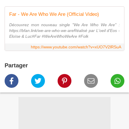
Far - We Are Who We Are (Official Video)
Découvrez mon nouveau single "We Are Who We Are" :
https://bfan.link/we-are-who-we-areRéalisé par L'oeil d'Eos -
Eloïse & Luc#Far #WeAreWhoWeAre #Folk
https://www.youtube.com/watch?v=xUO7V2lRSuA
Partager